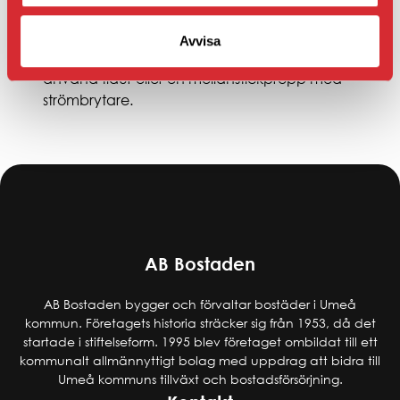
Ha aldrig kaffebryggare, vattenkokare, brödrost
och liknande småapparater anslutna till
Avvisa
vägguttaget. Vill du ha någon av dessa anslutna
använd tidur eller en mellanstickpropp med
strömbrytare.
AB Bostaden
AB Bostaden bygger och förvaltar bostäder i Umeå
kommun. Företagets historia sträcker sig från 1953, då det
startade i stiftelseform. 1995 blev företaget ombildat till ett
kommunalt allmännyttigt bolag med uppdrag att bidra till
Umeå kommuns tillväxt och bostadsförsörjning.