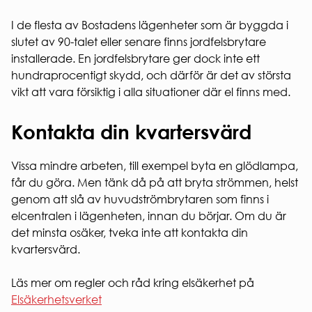
Regler och krav
Laddning
personuppg
för
av el-
I de flesta av Bostadens lägenheter som är byggda i
ARBETA
studentbostäder.
och
slutet av 90-talet eller senare finns jordfelsbrytare
HOS
Ansök om
hybridbil
installerade. En jordfelsbrytare ger dock inte ett
OSS
studentbostad
Korttidsavtal
hundraprocentigt skydd, och därför är det av största
VÅR
parkeringsplats
KVARTERSVÄRDAR
vikt att vara försiktig i alla situationer där el finns med.
HÅLLBAR
KVARTERSRÅD
Social
SÄKERHET
Kontakta din kvartersvärd
hållbarhet
Ekonomisk
Brandsäkerhet
hållbarhet
Elsäkerhet
Vissa mindre arbeten, till exempel byta en glödlampa,
Ekologisk
Gårdssäkerhet
får du göra. Men tänk då på att bryta strömmen, helst
hållbarhet
genom att slå av huvudströmbrytaren som finns i
VI
elcentralen i lägenheten, innan du börjar. Om du är
BYGGER
det minsta osäker, tveka inte att kontakta din
Nybyggna
kvartersvärd.
Renoverin
FÖR
Läs mer om regler och råd kring elsäkerhet på
ENTREPR
Elsäkerhetsverket