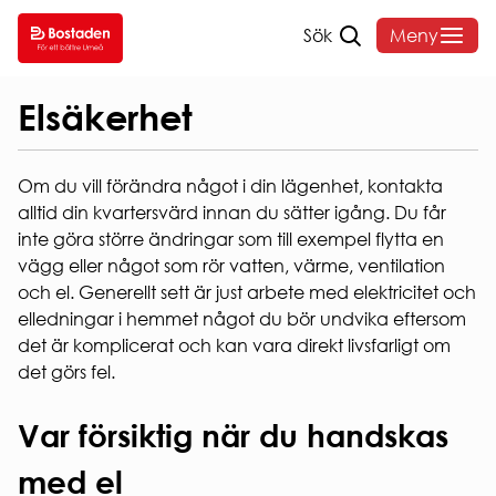
Sök
Meny
Hem
/
Ditt boende
/
Säkerhet
/
Elsäkerhet
SÖK
DITT
VANLIGA
OM
Elsäkerhet
LEDIGT
BOENDE
FRÅGOR
BOST
Om du vill förändra något i din lägenhet, kontakta
SÖK
HYRA
HEMMAFINT
OM
alltid din kvartersvärd innan du sätter igång. Du får
LEDIGT
HUSKURAGE
BOSTADE
Hyressättning
inte göra större ändringar som till exempel flytta en
VÅRA
VANLIGA
FELANMÄLAN
Styrelse o
vägg eller något som rör vatten, värme, ventilation
OMRÅDEN
FRÅGOR
HEMFÖRSÄKRING
organisati
och el. Generellt sett är just arbete med elektricitet och
ANDRAHANDSUTHYRNI
Sammanträ
INTERNET
Hyreslägenheter
elledningar i hemmet något du bör undvika eftersom
BLANKETTER
Bostadens
Studentlägenheter
& TV
det är komplicerat och kan vara direkt livsfarligt om
koncernbi
AKTIVA
Seniorboende
SOPOR
det görs fel.
Års- och
ENKÄTER
HUR
OCH
hållbarhet
OCH
SÖKER
KÄLLSORTERING
Sponsring
Var försiktig när du handskas
UNDERSÖKNINGAR
JAG
PARKERING
Broschyrer
LÄGENHET?
Visselblås
med el
Snöröjning
Behandlin