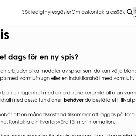
Sök ledigt
Hyresgäster
Om oss
Kontakta oss
Sök
T BOENDE
VANLIGA
is
FRÅGOR
A
et dags för en ny spis?
sättning
HEMMAFINT
ANMÄLAN
HUSKURAGE
en erbjuder olika modeller av spisar som du kan välja bland
ÖRSÄKRING
VANLIGA FRÅGOR
lsspis med varmluftsugn eller en induktionshäll med varmluft.
NET & TV
ANDRAHANDSUTHYRNI
R OCH KÄLLSORTERING
BLANKETTER
bor i en lägenhet med en ordinarie keramikhäll utan varmluft
ERING
AKTIVA ENKÄTER OCH
khäll med dessa funktioner,
behöver
du beställa ett Tillval 
UNDERSÖKNINGAR
jning
ing av el- och hybridbil
nebär att en månadskostnad tillkommer att läggas på för til
dsavtal parkeringsplats
mma. Kontakta din kvartersvärd för mer information.
TERSVÄRDAR
TERSRÅD