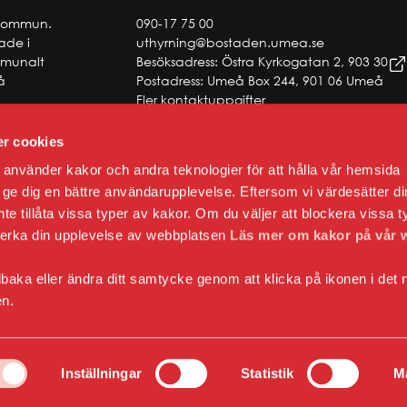
 kommun.
090-17 75 00
tade i
uthyrning@bostaden.umea.se
ommunalt
Besöksadress: Östra Kyrkogatan 2, 903 30
å
Postadress: Umeå Box 244, 901 06 Umeå
Fler kontaktuppgifter
r cookies
använder kakor och andra teknologier för att hålla vår hemsida
 att ge dig en bättre användarupplevelse. Eftersom vi värdesätter di
 inte tillåta vissa typer av kakor. Om du väljer att blockera vissa t
verka din upplevelse av webbplatsen
Läs mer om kakor på vår 
lbaka eller ändra ditt samtycke genom att klicka på ikonen i det 
en.
Inställningar
Statistik
M