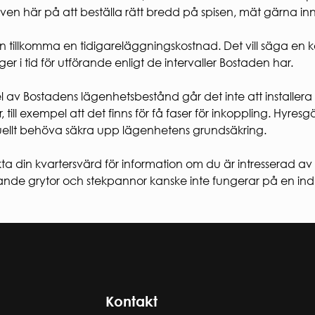
ven här på att beställa rätt bredd på spisen, mät gärna in
n tillkomma en tidigareläggningskostnad. Det vill säga en
gger i tid för utförande enligt de intervaller Bostaden har.
el av Bostadens lägenhetsbestånd går det inte att installera
r, till exempel att det finns för få faser för inkoppling. Hyr
ellt behöva säkra upp lägenhetens grundsäkring.
ta din kvartersvärd för information om du är intresserad av
nde grytor och stekpannor kanske inte fungerar på en indu
Kontakt