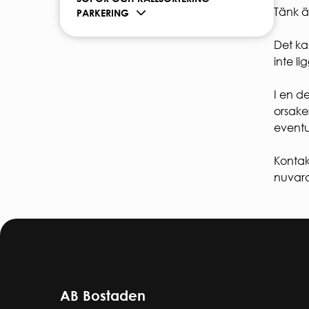
Tänk ä
PARKERING
Det ka
inte li
I en d
orsake
eventu
Kontak
nuvara
AB Bostaden