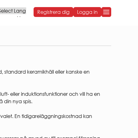
Registrera dig
Logga in
Powered by
OM BOSTADEN
OM BOSTADEN
Styrelse och organisation
Sammanträdestider
Bostadens koncernbidrag
, standard keramikhäll eller kanske en
Års- och hållbarhetsredovisningar
NG
Sponsring
Broschyrer
- eller induktionsfunktioner och vill ha en
Visselblåsning
på din nya spis.
Behandling av personuppgifter
ARBETA HOS OSS
lvalet. En tidigareläggningskostnad kan
VÅR HÅLLBARHETSRESA
Social hållbarhet
Ekonomisk hållbarhet