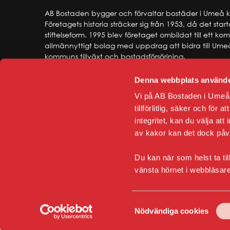
AB Bostaden bygger och förvaltar bostäder i Umeå
Företagets historia sträcker sig från 1953, då det star
stiftelseform. 1995 blev företaget ombildat till ett k
allmännyttigt bolag med uppdrag att bidra till Ume
kommuns tillväxt och bostadsförsörjning.
Denna webbplats använde
Vi på AB Bostaden i Umeå 
tillförlitlig, säker och för
integritet, kan du välja att
av kakor kan det dock på
Du kan när som helst ta til
vänsta hörnet i webbläsar
Samtyckesval
Nödvändiga cookies