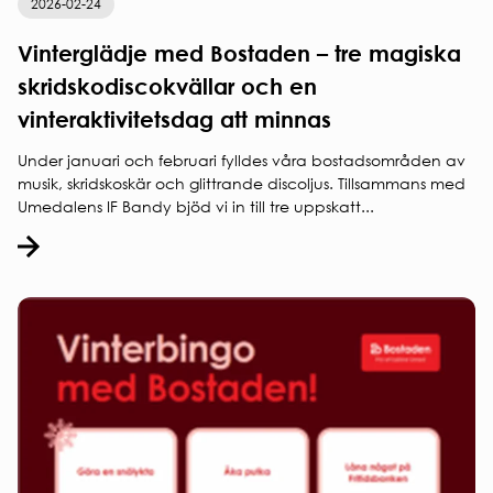
Regler och krav
Laddning
2026-02-24
personuppg
för
av el-
ARBETA
studentbostäder.
Vinterglädje med Bostaden – tre magiska
och
HOS
Ansök om
hybridbil
skridskodiscokvällar och en
OSS
studentbostad
Korttidsavtal
vinteraktivitetsdag att minnas
VÅR
parkeringsplats
KVARTERSVÄRDAR
HÅLLBAR
Under januari och februari fylldes våra bostadsområden av
KVARTERSRÅD
Social
musik, skridskoskär och glittrande discoljus. Tillsammans med
SÄKERHET
hållbarhet
Umedalens IF Bandy bjöd vi in till tre uppskatt...
Ekonomisk
Brandsäkerhet
hållbarhet
Elsäkerhet
Ekologisk
Gårdssäkerhet
hållbarhet
VI
BYGGER
Nybyggna
Renoverin
FÖR
ENTREPR