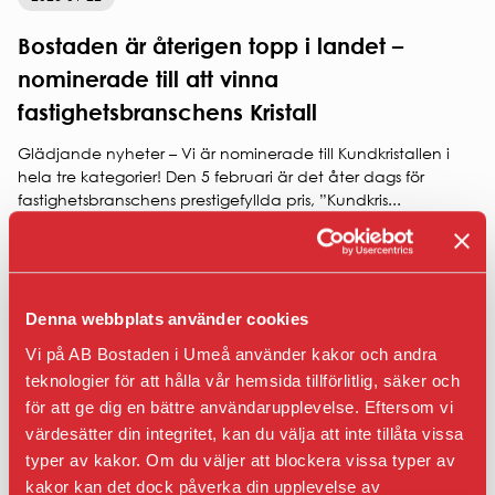
Bostaden är återigen topp i landet –
nominerade till att vinna
fastighetsbranschens Kristall
Glädjande nyheter – Vi är nominerade till Kundkristallen i
hela tre kategorier! Den 5 februari är det åter dags för
fastighetsbranschens prestigefyllda pris, ”Kundkris...
Denna webbplats använder cookies
Vi på AB Bostaden i Umeå använder kakor och andra
teknologier för att hålla vår hemsida tillförlitlig, säker och
för att ge dig en bättre användarupplevelse. Eftersom vi
värdesätter din integritet, kan du välja att inte tillåta vissa
typer av kakor. Om du väljer att blockera vissa typer av
kakor kan det dock påverka din upplevelse av