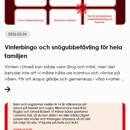
Entrepren
E-
faktura
för
offentlig
sektor
2026-02-24
Upphandl
PRESS
Vinterbingo och snögubbetävling för hela
Presskonta
familjen
Pressbilder
och
Vintern i Umeå kan både vara lång och mörk, men det
logotyper
betyder inte att vi måste hålla oss inomhus och väntar på
våren. För att skapa glädje och gemenskap i våra kvarter ...