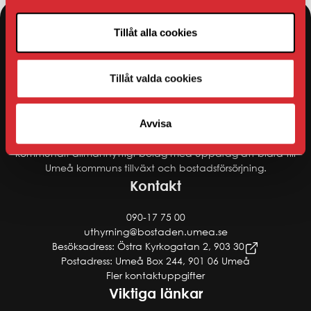
Tillåt alla cookies
AB Bostaden
Tillåt valda cookies
AB Bostaden bygger och förvaltar bostäder i Umeå
Avvisa
kommun. Företagets historia sträcker sig från 1953, då det
startade i stiftelseform. 1995 blev företaget ombildat till ett
kommunalt allmännyttigt bolag med uppdrag att bidra till
Umeå kommuns tillväxt och bostadsförsörjning.
Kontakt
090-17 75 00
uthyrning@bostaden.umea.se
Besöksadress: Östra Kyrkogatan 2, 903 30
Postadress: Umeå Box 244, 901 06 Umeå
Fler kontaktuppgifter
Viktiga länkar