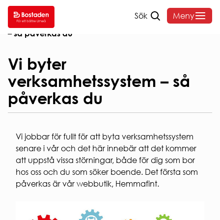
Sök
Meny
Hem
/
Om oss
/
Nyheter
/
Vi byter verksamhetssystem
– så påverkas du
SÖK
DITT
VANLIGA
OM
LEDIGT
BOENDE
FRÅGOR
BOST
Vi byter
verksamhetssystem – så
SÖK
HYRA
HEMMAFINT
OM
påverkas du
LEDIGT
HUSKURAGE
BOSTADE
Hyressättning
VÅRA
VANLIGA
FELANMÄLAN
Styrelse o
OMRÅDEN
FRÅGOR
HEMFÖRSÄKRING
organisati
ANDRAHANDSUTHYRNI
Sammanträ
Vi jobbar för fullt för att byta verksamhetssystem
INTERNET
Hyreslägenheter
BLANKETTER
Bostadens
senare i vår och det här innebär att det kommer
Studentlägenheter
& TV
koncernbi
AKTIVA
Seniorboende
att uppstå vissa störningar, både för dig som bor
SOPOR
Års- och
ENKÄTER
HUR
hos oss och du som söker boende. Det första som
OCH
hållbarhet
OCH
SÖKER
påverkas är vår webbutik, Hemmafint.
KÄLLSORTERING
Sponsring
UNDERSÖKNINGAR
JAG
PARKERING
Broschyrer
LÄGENHET?
Visselblås
Snöröjning
Behandlin