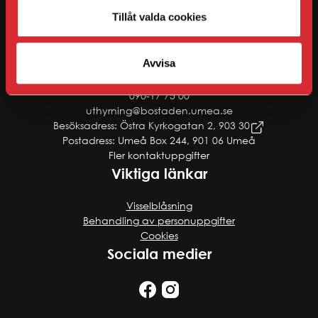
kommun. Företagets historia sträcker sig från 1953, då det
startade i stiftelseform. 1995 blev företaget ombildat till ett
Tillåt valda cookies
kommunalt allmännyttigt bolag med uppdrag att bidra till
Umeå kommuns tillväxt och bostadsförsörjning.
Kontakt
Avvisa
090-17 75 00
uthyrning@bostaden.umea.se
Besöksadress: Östra Kyrkogatan 2, 903 30
Postadress: Umeå Box 244, 901 06 Umeå
Fler kontaktuppgifter
Viktiga länkar
Visselblåsning
Behandling av personuppgifter
Cookies
Sociala medier