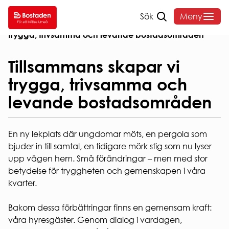
Sök
Meny
Hem
/
Om oss
/
Nyheter
/
Tillsammans skapar vi
trygga, trivsamma och levande bostadsområden
SÖK
DITT
VANLIGA
OM
LEDIGT
BOENDE
FRÅGOR
BOST
Tillsammans skapar vi
trygga, trivsamma och
SÖK
HYRA
HEMMAFINT
OM
levande bostadsområden
LEDIGT
HUSKURAGE
BOSTADE
Hyressättning
VÅRA
VANLIGA
FELANMÄLAN
Styrelse o
OMRÅDEN
FRÅGOR
HEMFÖRSÄKRING
organisati
En ny lekplats där ungdomar möts, en pergola som
ANDRAHANDSUTHYRNI
Sammanträ
INTERNET
Hyreslägenheter
bjuder in till samtal, en tidigare mörk stig som nu lyser
BLANKETTER
Bostadens
Studentlägenheter
& TV
upp vägen hem. Små förändringar – men med stor
koncernbi
AKTIVA
Seniorboende
SOPOR
betydelse för tryggheten och gemenskapen i våra
Års- och
ENKÄTER
HUR
OCH
kvarter.
hållbarhet
OCH
SÖKER
KÄLLSORTERING
Sponsring
UNDERSÖKNINGAR
JAG
PARKERING
Broschyrer
Bakom dessa förbättringar finns en gemensam kraft:
LÄGENHET?
Visselblås
våra hyresgäster. Genom dialog i vardagen,
Snöröjning
Behandlin