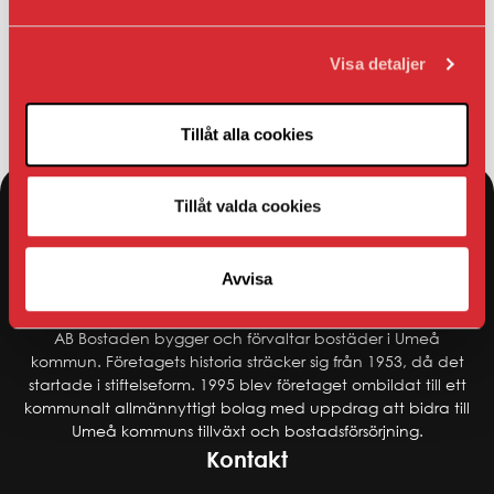
sker när traktorerna snöröjer.
Tack för ert tålamod!
Visa detaljer
Tillåt alla cookies
Tillåt valda cookies
Avvisa
AB Bostaden
AB Bostaden bygger och förvaltar bostäder i Umeå
kommun. Företagets historia sträcker sig från 1953, då det
startade i stiftelseform. 1995 blev företaget ombildat till ett
kommunalt allmännyttigt bolag med uppdrag att bidra till
Umeå kommuns tillväxt och bostadsförsörjning.
Kontakt