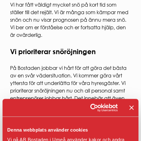
Regler och krav
Laddning
Vi har fått väldigt mycket snö på kort tid som
personuppg
för
av el-
ARBETA
ställer till det rejält. Vi är många som kämpar med
studentbostäder.
och
HOS
snön och nu visar prognosen på ännu mera snö.
Ansök om
hybridbil
OSS
studentbostad
Vi ber om er förståelse och er fortsatta hjälp, den
Korttidsavtal
VÅR
parkeringsplats
är ovärderlig.
KVARTERSVÄRDAR
HÅLLBAR
KVARTERSRÅD
Vi prioriterar snöröjningen
Social
SÄKERHET
hållbarhet
Ekonomisk
Brandsäkerhet
På Bostaden jobbar vi hårt för att göra det bästa
hållbarhet
Elsäkerhet
av en svår vädersituation. Vi kommer göra vårt
Ekologisk
Gårdssäkerhet
yttersta för att underlätta för våra hyresgäster. Vi
hållbarhet
prioriterar snöröjningen nu och all personal samt
VI
entreprenörer jobbar hårt. Det innebär att även
BYGGER
våra kvartersvärdar skottar snö och vi ber om
Nybyggna
överseende om de inte hinner svara i telefon eller
Renoverin
åtgärda felanmälningar.
FÖR
Denna webbplats använder cookies
ENTREPR
Vi vädjar om er hjälp!
Vi på AB Bostaden i Umeå använder kakor och andra