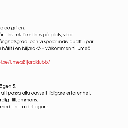
Ekologisk hållbarhet
VI BYGGER
Nybyggnation
Renovering
loo grillen.
FÖR ENTREPRENÖRER
ra instruktörer finns på plats, visar
Entreprenörshandboken
righetsgrad, och vi spelar individuellt, i par
E-faktura för offentlig sektor
g hållit i en biljardkö – välkommen till Umeå
Upphandling
PRESS
t.se/UmeaBiljardklubb/
Presskontakt
Pressbilder och logotyper
vägen 5.
t passa alla oavsett tidigare erfarenhet.
roligt tillsammans.
ka med andra deltagare.