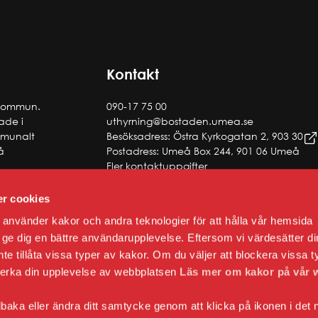
Kontakt
 kommun.
090-17 75 00
tade i
uthyrning@bostaden.umea.se
ommunalt
Besöksadress: Östra Kyrkogatan 2, 903 30
å
Postadress: Umeå Box 244, 901 06 Umeå
Fler kontaktuppgifter
r cookies
använder kakor och andra teknologier för att hålla vår hemsida
 att ge dig en bättre användarupplevelse. Eftersom vi värdesätter di
 inte tillåta vissa typer av kakor. Om du väljer att blockera vissa t
verka din upplevelse av webbplatsen
Läs mer om kakor på vår 
lbaka eller ändra ditt samtycke genom att klicka på ikonen i det 