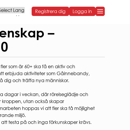
Registrera dig
Logga in
Powered by
OM BOSTADEN
enskap –
60
OM BOSTADEN
Styrelse och organisation
Sammanträdestider
fler som är 60+ ska få en aktiv och
Bostadens koncernbidrag
Års- och hållbarhetsredovisningar
 att erbjuda aktiviteter som Gåinnebandy,
NG
Sponsring
på dig och träffa nya människor.
Broschyrer
Visselblåsning
ra dagar i veckan, där rörelseglädje och
Behandling av personuppgifter
ärker kroppen, utan också skapar
ARBETA HOS OSS
beten hoppas vi att fler ska få möjlighet
VÅR HÅLLBARHETSRESA
rande miljö.
Social hållbarhet
t att testa på och inga förkunskaper krävs.
Ekonomisk hållbarhet