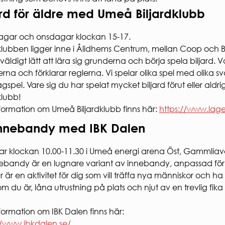
RHET
ard för äldre med Umeå Biljardklubb
säkerhet
rhet
gar och onsdagar klockan 15-17.
säkerhet
dklubben ligger inne i Ålidhems Centrum, mellan Coop och Ba
väldigt lätt att lära sig grunderna och börja spela biljard. Vå
na och förklarar reglerna. Vi spelar olika spel med olika svå
agspel. Vare sig du har spelat mycket biljard förut eller aldri
klubb!
formation om Umeå Biljardklubb finns här:
https://www.lage
nnebandy med IBK Dalen
ar klockan 10.00-11.30 i Umeå energi arena Öst, Gammlia
bandy är en lugnare variant av innebandy, anpassad för at
 är en aktivitet för dig som vill träffa nya människor och ha 
m du är, låna utrustning på plats och njut av en trevlig fi
formation om IBK Dalen finns här:
//www.ibkdalen.se/