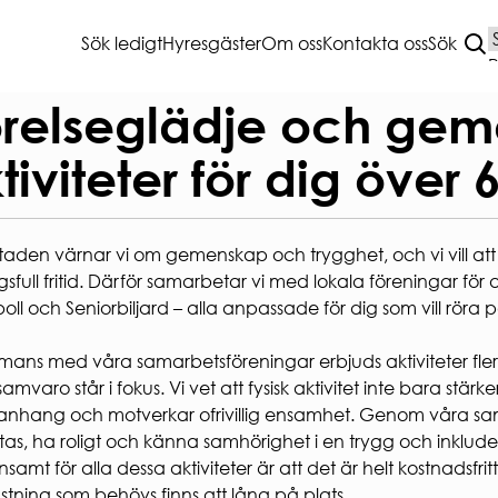
Sök ledigt
Hyresgäster
Om oss
Kontakta oss
Sök
enskap – aktiviteter för dig över 60
T BOENDE
VANLIGA
relseglädje och gem
FRÅGOR
tiviteter för dig över 
A
sättning
HEMMAFINT
ANMÄLAN
HUSKURAGE
taden värnar vi om gemenskap och trygghet, och vi vill att 
ÖRSÄKRING
VANLIGA FRÅGOR
sfull fritid. Därför samarbetar vi med lokala föreningar för
NET & TV
ANDRAHANDSUTHYRNI
oll och Seniorbiljard – alla anpassade för dig som vill röra 
R OCH KÄLLSORTERING
BLANKETTER
ERING
AKTIVA ENKÄTER OCH
mmans med våra samarbetsföreningar erbjuds aktiviteter fle
UNDERSÖKNINGAR
jning
samvaro står i fokus. Vi vet att fysisk aktivitet inte bara st
ing av el- och hybridbil
hang och motverkar ofrivillig ensamhet. Genom våra samar
dsavtal parkeringsplats
tas, ha roligt och känna samhörighet i en trygg och inklude
TERSVÄRDAR
amt för alla dessa aktiviteter är att det är helt kostnadsfrit
TERSRÅD
ustning som behövs finns att låna på plats.