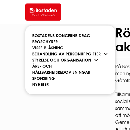
Hem
/
Om oss
/
Nyheter
/
Rörelseglädje och gem
SÖK LEDIGT
DIT
Rö
BOSTADENS KONCERNBIDRAG
ak
BROSCHYRER
SÖK LEDIGT
HYR
VISSELBLÅSNING
VÅRA OMRÅDEN
BEHANDLING AV PERSONUPPGIFTER
Hyres
STYRELSE OCH ORGANISATION
FEL
Hyreslägenheter
ÅRS- OCH
På Bos
Studentlägenheter
HEMF
HÅLLBARHETSREDOVISNINGAR
mening
Seniorboende
INTER
SPONSRING
HUR SÖKER JAG LÄGENHET?
Gåfotb
SOPO
NYHETER
PARK
Regler och krav för
Tillsa
studentbostäder.
Snörö
social 
Ansök om studentbostad
Laddn
samman
Kortti
att mö
KVAR
Gemens
KVAR
All utr