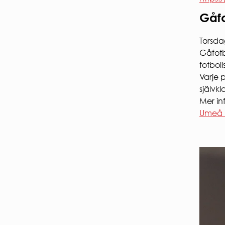
Gåf
Torsda
Gåfotbo
fotboll
Varje 
självkl
Mer in
Umeå I