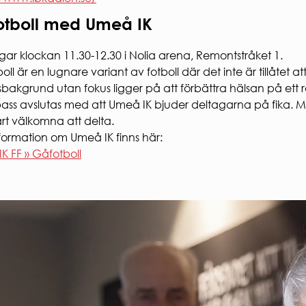
otboll med Umeå IK
gar klockan 11.30-12.30 i Nolia arena, Remontstråket 1.
ll är en lugnare variant av fotboll där det inte är tillåtet a
sbakgrund utan fokus ligger på att förbättra hälsan på ett rol
pass avslutas med att Umeå IK bjuder deltagarna på fika. M
art välkomna att delta.
formation om Umeå IK finns här:
K FF » Gåfotboll