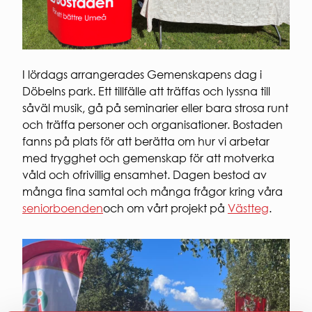
Regler och krav
Laddning
personuppg
för
av el-
ARBETA
studentbostäder.
och
HOS
Ansök om
hybridbil
OSS
studentbostad
Korttidsavtal
I lördags arrangerades Gemenskapens dag i
VÅR
parkeringsplats
Döbelns park. Ett tillfälle att träffas och lyssna till
KVARTERSVÄRDAR
HÅLLBAR
såväl musik, gå på seminarier eller bara strosa runt
KVARTERSRÅD
Social
och träffa personer och organisationer. Bostaden
SÄKERHET
hållbarhet
fanns på plats för att berätta om hur vi arbetar
Ekonomisk
Brandsäkerhet
med trygghet och gemenskap för att motverka
hållbarhet
Elsäkerhet
våld och ofrivillig ensamhet. Dagen bestod av
Ekologisk
Gårdssäkerhet
hållbarhet
många fina samtal och många frågor kring våra
VI
seniorboenden
och om vårt projekt på
Västteg
.
BYGGER
Nybyggna
Renoverin
FÖR
ENTREPR