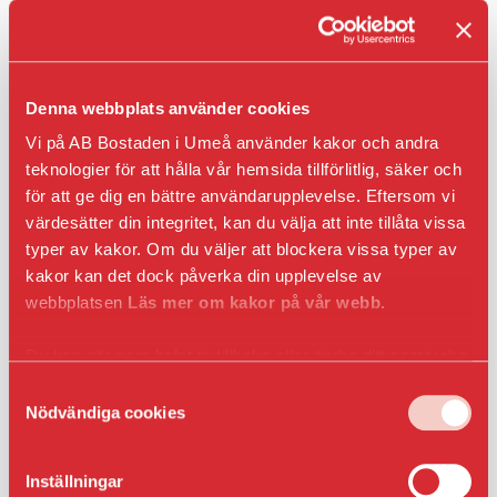
Entrepren
E-
faktura
för
offentlig
Denna webbplats använder cookies
sektor
Upphandl
Vi på AB Bostaden i Umeå använder kakor och andra
PRESS
teknologier för att hålla vår hemsida tillförlitlig, säker och
för att ge dig en bättre användarupplevelse. Eftersom vi
Presskonta
värdesätter din integritet, kan du välja att inte tillåta vissa
Pressbilder
Gemenskapens dag handlar om att Umeå ska
och
typer av kakor. Om du väljer att blockera vissa typer av
vara Gemenskapens stad genom att vara fritt
logotyper
kakor kan det dock påverka din upplevelse av
från våld och ofrivillig ensamhet. Målet var att
webbplatsen
Läs mer om kakor på vår webb.
skapa förutsättningar för möten men också
möjlighet att besöka olika seminarier,
Du kan när som helst ta tillbaka eller ändra ditt samtycke
musikuppträdanden och bås för att prata med
genom att klicka på ikonen i det nedre vänsta hörnet
Samtyckesval
bland annat oss från Bostaden och
i webbläsaren.
Nödvändiga cookies
representanter från kyrkan, Vän i Umeå och Vi
måste prata om våldet. Mats Bäckström från
Inställningar
Polisen berättade om