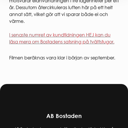
motsvarar elanvändningen i tre lägenheter per ett
år. Dessutom återcirkuleras luften här på ett helt
annat sätt, vilket gör att vi sparar både el och
värme.
I senaste numret av kundtidningen HEJ kan du
läsa mera om Bostadens satsning på tvättstugor.
Filmen beräknas vara klar i början av september.
AB Bostaden