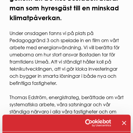
Entrepren
man som hyresgäst till en minskad
E-
faktura
klimatpåverkan.
för
offentlig
sektor
Under onsdagen fanns vi på plats på
Upphandl
Pedagoggränd 3 och spelade in en film om vårt
PRESS
arbete med energianvändning. Vi vill berätta för
umeborna om hur stort ansvar Bostaden tar för
Presskonta
Pressbilder
framtidens Umeå. Att vi ständigt håller koll på
och
teknikutvecklingen, att vi gör kloka investeringar
logotyper
och bygger in smarta lösningar i både nya och
befintliga fastigheter.
Thomas Edström, energistrateg, berättade om vårt
systematiska arbete, våra satsningar och vår
ständiga närvaro i alla våra fastigheter och om
hur vi mäter och följer upp allt vi gör så att vi vet
att vi gör rätt saker och går åt rätt håll.