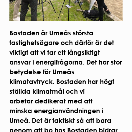
Regler och krav
Laddning
personuppg
för
av el-
ARBETA
studentbostäder.
och
HOS
Ansök om
hybridbil
OSS
studentbostad
Korttidsavtal
Bostaden är Umeås största
VÅR
parkeringsplats
KVARTERSVÄRDAR
HÅLLBAR
fastighetsägare och därför är det
KVARTERSRÅD
Social
viktigt att vi tar ett långsiktigt
SÄKERHET
hållbarhet
ansvar i energifrågorna. Det har stor
Ekonomisk
Brandsäkerhet
hållbarhet
Elsäkerhet
betydelse för Umeås
Ekologisk
Gårdssäkerhet
hållbarhet
klimatavtryck. Bostaden har högt
VI
ställda klimatmål och vi
BYGGER
arbetar dedikerat med att
Nybyggna
minska energianvändningen i
Renoverin
FÖR
Umeå. Det är faktiskt så att bara
ENTREPR
genom att bo hos Bostaden bidrar