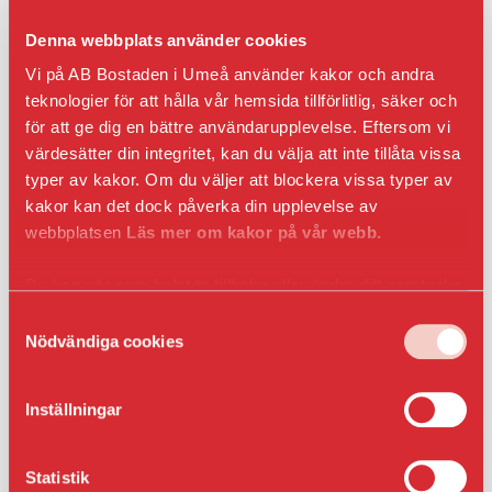
Bostadens energianvändning
Denna webbplats använder cookies
minskar
Vi på AB Bostaden i Umeå använder kakor och andra
teknologier för att hålla vår hemsida tillförlitlig, säker och
Det är faktiskt så att samtidigt som Bostaden växer
för att ge dig en bättre användarupplevelse. Eftersom vi
och bygger mycket nytt, närmare 200
värdesätter din integritet, kan du välja att inte tillåta vissa
lägenheter per år, så minskar vår totala
typer av kakor. Om du väljer att blockera vissa typer av
energianvändning tack vare
kakor kan det dock påverka din upplevelse av
vårt systematiska arbete med underhåll,
webbplatsen
Läs mer om kakor på vår webb.
renoveringar och optimeringar. Vi byter
exempelvis fönster, ventilation, och belysning och
Du kan när som helst ta tillbaka eller ändra ditt samtycke
resultatet är att energianvändningen minskar
genom att klicka på ikonen i det nedre vänsta hörnet
Samtyckesval
årligen med 2,5 miljoner kilowatt timmar vilket
i webbläsaren.
Nödvändiga cookies
motsvarar 1200 lägenheters användning av
hushållsel.
Inställningar
Statistik