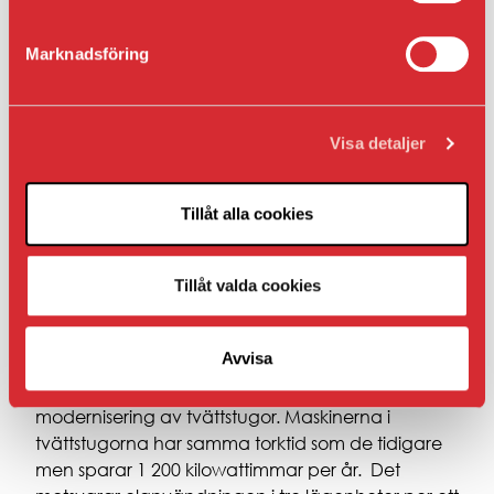
Marknadsföring
Visa detaljer
Tillåt alla cookies
Tillåt valda cookies
Satsning på modernisering av
tvättstugor
Avvisa
En av många energisatsningar är vår
modernisering av tvättstugor. Maskinerna i
tvättstugorna har samma torktid som de tidigare
men sparar 1 200 kilowattimmar per år. Det