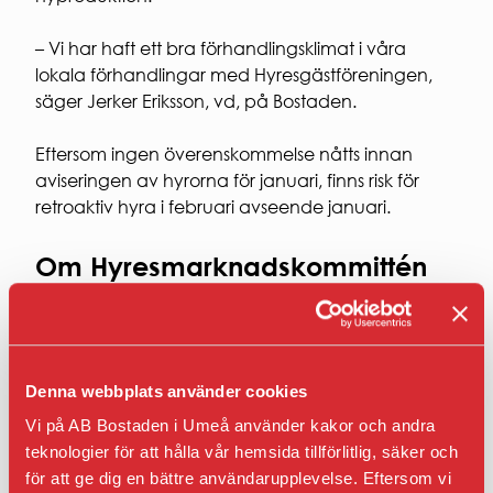
Entrepren
E-
– Vi har haft ett bra förhandlingsklimat i våra
faktura
för
lokala förhandlingar med Hyresgästföreningen,
offentlig
säger Jerker Eriksson, vd, på Bostaden.
sektor
Upphandl
Eftersom ingen överenskommelse nåtts innan
PRESS
aviseringen av hyrorna för januari, finns risk för
Presskonta
retroaktiv hyra i februari avseende januari.
Pressbilder
och
Om Hyresmarknadskommittén
logotyper
Hyresmarknadskommittén, HMK, instiftades 1957
och är en nationell kommitté som prövar tvister i
samband med de årliga hyresförhandlingar
Denna webbplats använder cookies
mellan Hyresgästföreningen och de allmännyttiga
bostadsföretag som är medlemmar i Sveriges
Vi på AB Bostaden i Umeå använder kakor och andra
Allmännytta, de allmännyttiga bostadsföretagens
teknologier för att hålla vår hemsida tillförlitlig, säker och
branschorganisation.
för att ge dig en bättre användarupplevelse. Eftersom vi