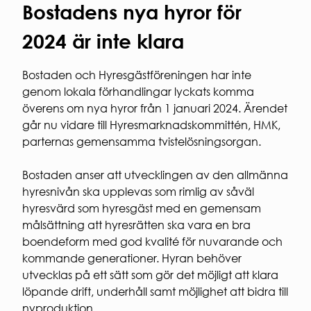
Regler och krav
Laddning
Bostadens nya hyror för
personuppg
för
av el-
ARBETA
studentbostäder.
och
2024 är inte klara
HOS
Ansök om
hybridbil
OSS
studentbostad
Korttidsavtal
Bostaden och Hyresgästföreningen har inte
VÅR
parkeringsplats
KVARTERSVÄRDAR
genom lokala förhandlingar lyckats komma
HÅLLBAR
KVARTERSRÅD
överens om nya hyror från 1 januari 2024. Ärendet
Social
SÄKERHET
går nu vidare till Hyresmarknadskommittén, HMK,
hållbarhet
parternas gemensamma tvistelösningsorgan.
Ekonomisk
Brandsäkerhet
hållbarhet
Elsäkerhet
Ekologisk
Bostaden anser att utvecklingen av den allmänna
Gårdssäkerhet
hållbarhet
hyresnivån ska upplevas som rimlig av såväl
VI
hyresvärd som hyresgäst med en gemensam
BYGGER
målsättning att hyresrätten ska vara en bra
boendeform med god kvalité för nuvarande och
Nybyggna
Renoverin
kommande generationer. Hyran behöver
FÖR
utvecklas på ett sätt som gör det möjligt att klara
ENTREPR
löpande drift, underhåll samt möjlighet att bidra till
nyproduktion.