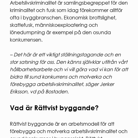
Entrepren
Arbetslivskriminalitet är samlingsbegreppet för den
E-
kriminalitet och fusk som idag förekommer alltför
faktura
ofta i byggbranschen. Ekonomisk brottslighet,
för
skattefusk, människoexploatering och
offentlig
lönedumpning är exempel på den osunda
sektor
Upphandl
konkurrensen.
PRESS
– Det här är ett viktigt ställningstagande och en
Presskonta
stor satsning för oss. Den känns självklar utifrån vårt
Pressbilder
hållbarhetsarbete och vi vill göra vad vi kan för att
och
logotyper
bidra till sund konkurrens och motverka och
förebygga arbetslivskriminalitet, säger Jerker
Eriksson, vd på Bostaden.
Vad är Rättvist byggande?
Rättvist byggande är en arbetsmodell för att
förebygga och motverka arbetslivskriminalitet och