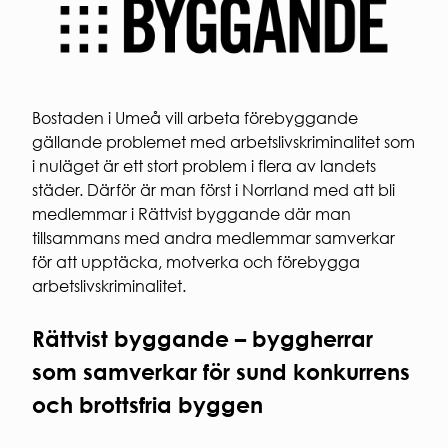
Regler och krav
Laddning
personuppg
för
av el-
ARBETA
studentbostäder.
och
HOS
Ansök om
hybridbil
OSS
studentbostad
Korttidsavtal
VÅR
parkeringsplats
Bostaden i Umeå vill arbeta förebyggande
KVARTERSVÄRDAR
HÅLLBAR
gällande problemet med arbetslivskriminalitet som
KVARTERSRÅD
i nuläget är ett stort problem i flera av landets
Social
SÄKERHET
hållbarhet
städer. Därför är man först i Norrland med att bli
Ekonomisk
Brandsäkerhet
medlemmar i Rättvist byggande där man
hållbarhet
Elsäkerhet
tillsammans med andra medlemmar samverkar
Ekologisk
Gårdssäkerhet
för att upptäcka, motverka och förebygga
hållbarhet
arbetslivskriminalitet.
VI
BYGGER
Rättvist byggande – byggherrar
Nybyggna
som samverkar för sund konkurrens
Renoverin
FÖR
och brottsfria byggen
ENTREPR