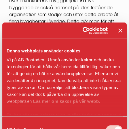
osund konkurrens i byggprojekt. Rättvist
byggande är också namnet på den fristående
organisation som stödjer och utför detta arbete åt
flera byggherrar i Sverige. Detta gör man för att
medlemmarnas byggprojekt inte ska finansiera
kriminella upplägg men även för att värna om de
individer och företag som arbetar på
medlemmarnas byggen.
Denna webbplats använder cookies
Vi på AB Bostaden i Umeå använder kakor och andra
– Vi är glada och stolta för att Bostaden blivit
teknologier för att hålla vår hemsida tillförlitlig, säker och
medlem hos oss. Dels för att vi vet att frågan är
för att ge dig en bättre användarupplevelse. Eftersom vi
viktig för dem och vi kan stärka deras eget sociala
värdesätter din integritet, kan du välja att inte tillåta vissa
arbete. Men också för att det visar vägen för
typer av kakor. Om du väljer att blockera vissa typer av
andra byggherrar när Norrlands största
kakor kan det dock påverka din upplevelse av
bostadsbolag väljer att samverka med oss. säger
webbplatsen
Läs mer om kakor på vår webb.
Morgan Jansson på Rättvist byggande.
Du kan när som helst ta tillbaka eller ändra ditt samtycke
genom att klicka på ikonen i det nedre vänsta hörnet
Samtyckesval
i webbläsaren.