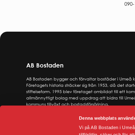
090-
AB Bostaden
AB Bostaden bygger och förvaltar bostäder i Umeå
Företagets historia sträcker sig från 1953, då det star
stiftelseform. 1995 blev företaget ombildat till ett k
allmännyttigt bolag med uppdrag att bidra till Ume
kommuns tillväxt och bostadsförsörjning.
Denna webbplats använde
Vi på AB Bostaden i Umeå 
tillförlitlig, säker och för