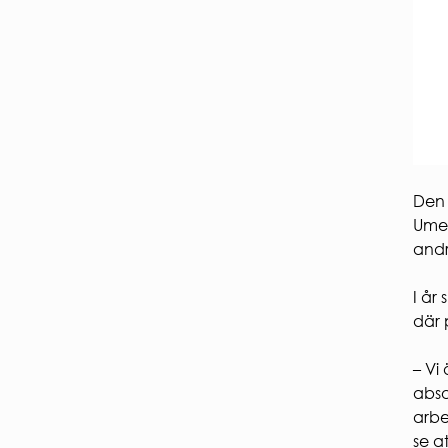
Den 
Umeå
andr
I år
där 
– Vi
abso
arbe
se a