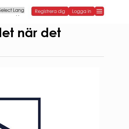
Registrera dig
Logga in
Powered by
OM BOSTADEN
det när det
OM BOSTADEN
Styrelse och organisation
Sammanträdestider
Bostadens koncernbidrag
Års- och hållbarhetsredovisningar
NG
Sponsring
Broschyrer
Visselblåsning
Behandling av personuppgifter
ARBETA HOS OSS
VÅR HÅLLBARHETSRESA
Social hållbarhet
Ekonomisk hållbarhet