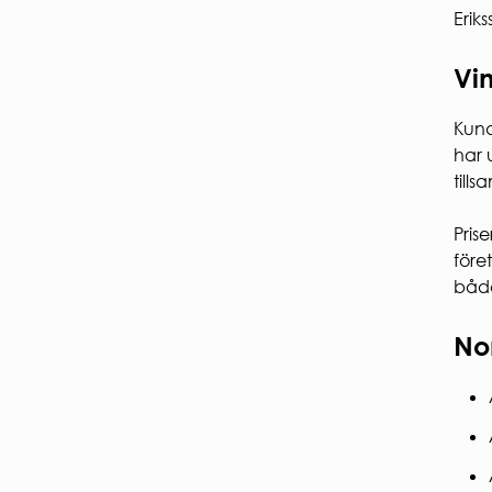
Erik
Vi
Kund
har 
till
Pris
före
både
No