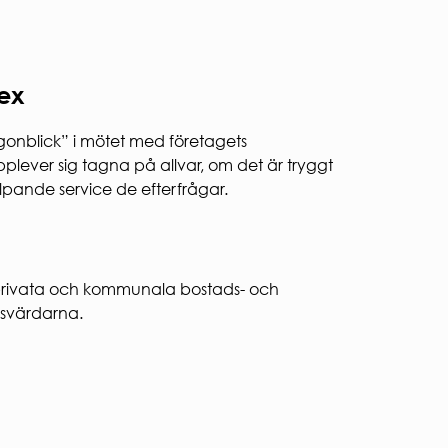
dex
gonblick” i mötet med företagets
lever sig tagna på allvar, om det är tryggt
lpande service de efterfrågar.
 privata och kommunala bostads- och
resvärdarna.