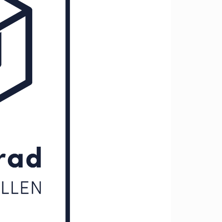
Ekologisk hållbarhet
VI BYGGER
Nybyggnation
Renovering
FÖR ENTREPRENÖRER
Entreprenörshandboken
E-faktura för offentlig sektor
Upphandling
PRESS
Presskontakt
Pressbilder och logotyper