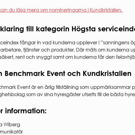
kan du läsa mera om nomineringarna i Kundkristallen.
klaring till kategorin Högsta servicein
iceindex fångar in vad kunderna upplever i ”sanningens ö
rbetare, tjänster och produkter. Där mäts om kunderna upp
säkert, rent och snyggt samt om kunderna får den felavhjä
 Benchmark Event och Kundkristallen
hmark Event är en årlig tillställning som uppmärksammar
ighetsbolag som av sina hyresgäster utsetts till de bästa hy
r information:
a Wiberg
munikatör