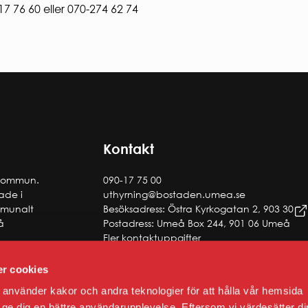
17 76 60 eller 070-274 62 74
Kontakt
 kommun.
090-17 75 00
tade i
uthyrning@bostaden.umea.se
ommunalt
Besöksadress: Östra Kyrkogatan 2, 903 30
å
Postadress: Umeå Box 244, 901 06 Umeå
Fler kontaktuppgifter
r cookies
använder kakor och andra teknologier för att hålla vår hemsida
 att ge dig en bättre användarupplevelse. Eftersom vi värdesätter di