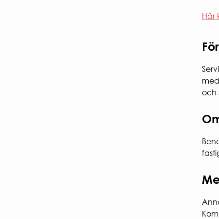
Här 
För
Serv
meda
och 
Om
Benc
fast
Me
Ann
Kom