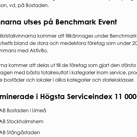
sson, vd, på Bostaden.
nnarna utses på Benchmark Event
kristallvinnarna kommer att tillkännages under Benchmark
utsetts bland de stora och medelstora företag som under
sammans med AktivBo.
erna kommer att delas ut till de företag som gjort den största f
tagen med bästa totalresultat i kategorier inom service, pro
 bostäder och lokaler i olika kategorier och storleksklasser.
minerade i Högsta Serviceindex 11 000
AB Bostaden i Umeå
AB Stockholmshem
AB Stångåstaden