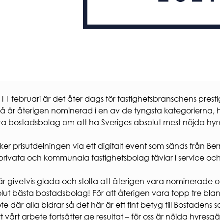
11 februari är det åter dags för fastighetsbranschens prestig
 är återigen nominerad i en av de tyngsta kategorierna, h
a bostadsbolag om att ha Sveriges absolut mest nöjda hyres
 sker prisutdelningen via ett digitalt event som sänds från Ber
privata och kommunala fastighetsbolag tävlar i service och 
 är givetvis glada och stolta att återigen vara nominerade 
lut bästa bostadsbolag! För att återigen vara topp tre bla
te där alla bidrar så det här är ett fint betyg till Bostaden
tt vårt arbete fortsätter ge resultat – för oss är nöjda hyresgä