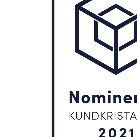
RHET
säkerhet
rhet
säkerhet