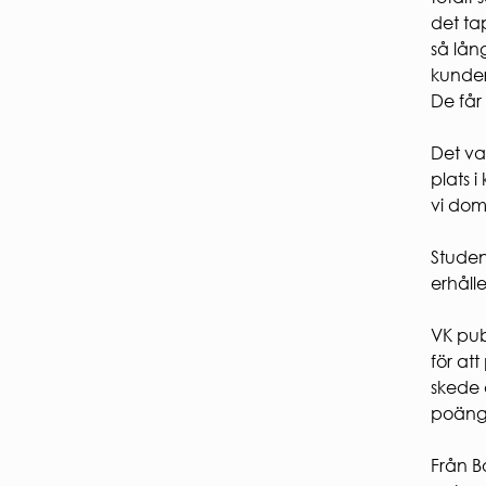
SÄKE
det ta
Brand
så lån
Elsäke
kunder
Gårds
De får
Det va
plats 
vi dom
Studen
erhåll
VK pub
för at
skede 
poäng 
Från Bo