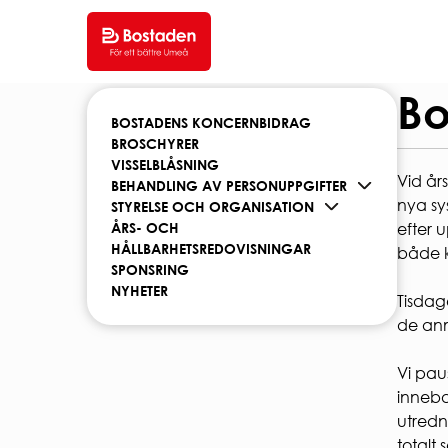
Hem
/
Om oss
/
Nyheter
/
Bostaden informerar
SÖK LEDIGT
DIT
Bo
BOSTADENS KONCERNBIDRAG
BROSCHYRER
SÖK LEDIGT
HYR
VISSELBLÅSNING
VÅRA OMRÅDEN
Vid år
BEHANDLING AV PERSONUPPGIFTER
Hyres
nya sy
STYRELSE OCH ORGANISATION
FEL
Hyreslägenheter
ÅRS- OCH
efter 
Studentlägenheter
HEMF
HÅLLBARHETSREDOVISNINGAR
både 
Seniorboende
INTER
SPONSRING
HUR SÖKER JAG LÄGENHET?
SOPO
NYHETER
Tisdag
PARK
Regler och krav för
de anm
studentbostäder.
Snörö
Ansök om studentbostad
Laddn
Vi pau
Kortti
inneba
KVAR
utredn
KVAR
totalt