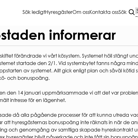
Sök ledigt
Hyresgäster
Om oss
Kontakta oss
Sök
T BOENDE
VANLIGA
staden informerar
FRÅGOR
A
sskiftet förändrade vi vårt kösystem. Systemet höll stäng
sättning
HEMMAFINT
stemet startade den 2/1. Vid systembytet fanns några mi
ANMÄLAN
HUSKURAGE
uppstarten av systemet. Allt gick enligt plan och såväl köti
ÖRSÄKRING
VANLIGA FRÅGOR
kö- och bonuspoäng.
NET & TV
ANDRAHANDSUTHYRNI
R OCH KÄLLSORTERING
BLANKETTER
en den 14 januari uppmärksammade vi att det var probl
ERING
AKTIVA ENKÄTER OCH
ält intresse för en lägenhet.
UNDERSÖKNINGAR
jning
ing av el- och hybridbil
sade då alla pågående processer för att kunna utreda vad so
dsavtal parkeringsplats
r att hyresgästernas bonuspoäng inte räknats in när de anm
TERSVÄRDAR
ing och genomgång av samtliga skapade hyreskontrakt unde
TERSRÅD
 sex hyresgäster blivit påverkade och inte fått sin bonusp