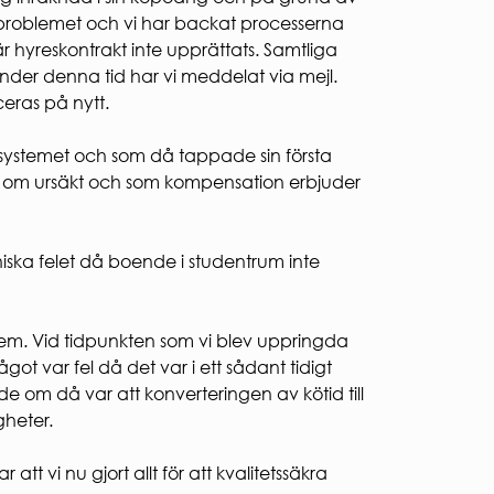
Ekologisk hållbarhet
t problemet och vi har backat processerna
VI BYGGER
 hyreskontrakt inte upprättats. Samtliga
Nybyggnation
der denna tid har vi meddelat via mejl.
Renovering
ceras på nytt.
FÖR ENTREPRENÖRER
Entreprenörshandboken
i systemet och som då tappade sin första
E-faktura för offentlig sektor
ett om ursäkt och som kompensation erbjuder
Upphandling
PRESS
iska felet då boende i studentrum inte
Presskontakt
Pressbilder och logotyper
tem. Vid tidpunkten som vi blev uppringda
got var fel då det var i ett sådant tidigt
e om då var att konverteringen av kötid till
gheter.
att vi nu gjort allt för att kvalitetssäkra