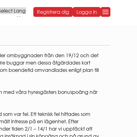
Registrera dig
Logga in
Powered by
OM BOSTADEN
OM BOSTADEN
t under ombyggnaden från den 19/12 och det
Styrelse och organisation
ndre buggar men dessa åtgärdades kort
Sammanträdestider
d som boendetid omvandlades enligt plan till
Bostadens koncernbidrag
Års- och hållbarhetsredovisningar
NG
Sponsring
Broschyrer
em med våra hyresgästers bonuspoäng när
Visselblåsning
Behandling av personuppgifter
ARBETA HOS OSS
m var fel. Ett teknisk fel hittades som
VÅR HÅLLBARHETSRESA
ält intresse på en lägenhet. Efter
Social hållbarhet
r tiden 2/1 – 14/1 har vi upptäckt att
Ekonomisk hållbarhet
oäng inräknad i sin köpoäng och på grund av