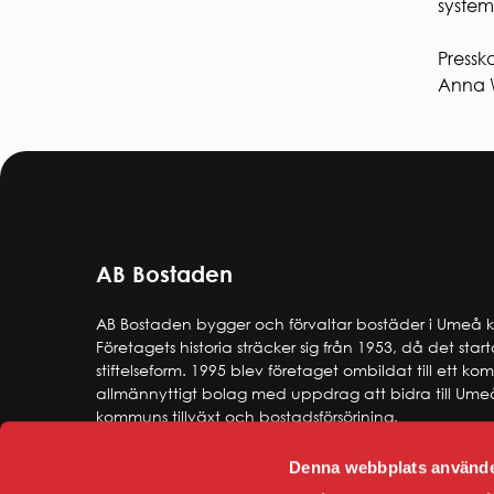
system
Pressk
Anna W
AB Bostaden
AB Bostaden bygger och förvaltar bostäder i Umeå
Företagets historia sträcker sig från 1953, då det star
stiftelseform. 1995 blev företaget ombildat till ett k
allmännyttigt bolag med uppdrag att bidra till Ume
kommuns tillväxt och bostadsförsörjning.
Denna webbplats använde