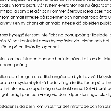
RHET
ppat sin första plats. Vår systemleverantör har nu åtgärda
säkerhet
gt tillbaka som det går och kommer återpublicera objekt där
rhet
 som anmält intresse på lägenhet och hamnat topp åtta un
säkerhet
 givetvis en ny chans att anmäla intresse då objekten publi
r sex hyresgäster som inte fick sina bonuspoäng tilldelade 
i kön. Vi har kontaktat dessa hyresgäster via telefon och b
 förtur på en likvärdig lägenhet.
ter som bor i studentboende har inte påverkats av det tekn
er bonuspoäng.
licerade i helgen en artikel angående bytet av vårt kösys
t prata om systembytet så hade vi inga indikationer på att nå
att vi inte hade skapat några kontrakt ännu. Det vi berättad
gått enligt plan och vi såg vid den tidpunkten inga felakti
stadens sida ber vi om ursäkt för det inträffade och försäkrar 