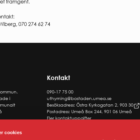
et framgent.
ontakt:
iberg, 070 274 62 74
Kontakt
 kommun.
090-17 75 00
tade i
uthyrning@bostaden.umea.se
ommunalt
Besöksadress: Östra Kyrkogatan 2, 903 30
å
Postadress: Umeå Box 244, 901 06 Umeå
Fler kontaktuppgifter
r cookies