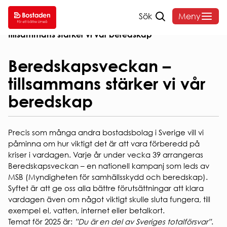
Sök
Meny
Hem
/
Om oss
/
Nyheter
/
Beredskapsveckan –
tillsammans stärker vi vår beredskap
SÖK
DITT
VANLIGA
OM
LEDIGT
BOENDE
FRÅGOR
BOST
Beredskapsveckan –
tillsammans stärker vi vår
SÖK
HYRA
HEMMAFINT
OM
beredskap
LEDIGT
HUSKURAGE
BOSTADE
Hyressättning
VÅRA
VANLIGA
FELANMÄLAN
Styrelse o
OMRÅDEN
FRÅGOR
HEMFÖRSÄKRING
organisati
Precis som många andra bostadsbolag i Sverige vill vi
ANDRAHANDSUTHYRNI
Sammanträ
INTERNET
Hyreslägenheter
påminna om hur viktigt det är att vara förberedd på
BLANKETTER
Bostadens
Studentlägenheter
& TV
kriser i vardagen. Varje år under vecka 39 arrangeras
koncernbi
AKTIVA
Seniorboende
SOPOR
Beredskapsveckan – en nationell kampanj som leds av
Års- och
ENKÄTER
HUR
MSB (Myndigheten för samhällsskydd och beredskap).
OCH
hållbarhet
OCH
SÖKER
Syftet är att ge oss alla bättre förutsättningar att klara
KÄLLSORTERING
Sponsring
UNDERSÖKNINGAR
JAG
vardagen även om något viktigt skulle sluta fungera, till
PARKERING
Broschyrer
exempel el, vatten, internet eller betalkort.
LÄGENHET?
Visselblås
Snöröjning
Temat för 2025 är:
”Du är en del av Sveriges totalförsvar”
.
Behandlin