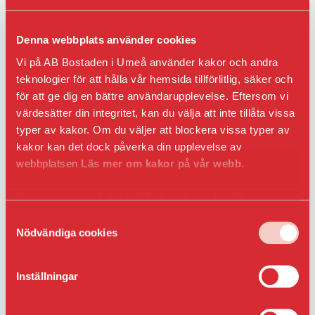
Entrepren
E-
faktura
Denna webbplats använder cookies
för
offentlig
Vi på AB Bostaden i Umeå använder kakor och andra
sektor
teknologier för att hålla vår hemsida tillförlitlig, säker och
Upphandl
för att ge dig en bättre användarupplevelse. Eftersom vi
PRESS
värdesätter din integritet, kan du välja att inte tillåta vissa
Presskonta
typer av kakor. Om du väljer att blockera vissa typer av
Pressbilder
kakor kan det dock påverka din upplevelse av
och
webbplatsen
Läs mer om kakor på vår webb.
logotyper
Du kan när som helst ta tillbaka eller ändra ditt samtycke
genom att klicka på ikonen i det nedre vänsta hörnet
Samtyckesval
Vi vill att våra hyresgäster och medarbetare ska känna
i webbläsaren.
Nödvändiga cookies
sig trygga, förberedda och delaktiga i arbetet för ett
starkare samhälle. En kris kan kännas både overklig och
långt borta – men genom att vara lite mer förberedd
Inställningar
hemma kan du skapa trygghet, både för dig själv och för
dina grannar.
Det här händer i Umeå under