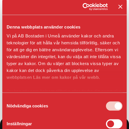
Regler och krav
Laddning
personuppg
för
av el-
ARBETA
2023-04-25 kl 09:40
studentbostäder.
Vattentankar för avhämtning
och
HOS
Ansök om
av dricksvatten kommer att köras ut till området.
hybridbil
OSS
studentbostad
Korttidsavtal
Denna webbplats använder cookies
VÅR
parkeringsplats
2023-04-25 kl 09:30
Vi utför ett reparationsarbete
Vi på AB Bostaden i Umeå använder kakor och andra
KVARTERSVÄRDAR
HÅLLBAR
som medför att vi har stängt av vattnet till Södra
teknologier för att hålla vår hemsida tillförlitlig, säker och
KVARTERSRÅD
Slevgränd 4-222(jämna nummer).
Social
för att ge dig en bättre användarupplevelse. Eftersom vi
SÄKERHET
Grävningsarbete påbörjas inom kort.
hållbarhet
värdesätter din integritet, kan du välja att inte tillåta vissa
Ekonomisk
Brandsäkerhet
typer av kakor. Om du väljer att blockera vissa typer av
hållbarhet
Elsäkerhet
kakor kan det dock påverka din upplevelse av
Ekologisk
Gårdssäkerhet
webbplatsen
Läs mer om kakor på vår webb.
hållbarhet
Läs mer hos Vakin
VI
BYGGER
Du kan när som helst ta tillbaka eller ändra ditt samtycke
genom att klicka på ikonen i det nedre vänsta hörnet
Samtyckesval
Nybyggna
i webbläsaren.
Nödvändiga cookies
Renoverin
FÖR
ENTREPR
Inställningar