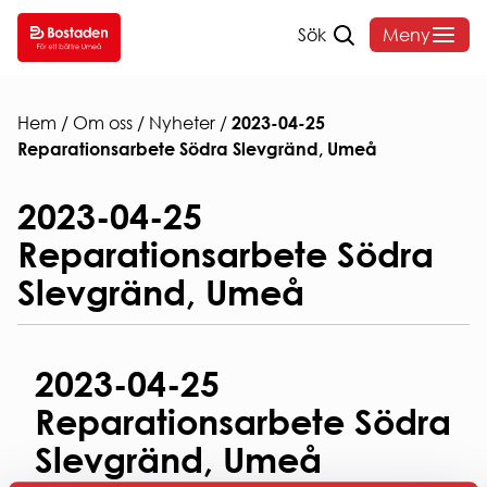
Sök
Meny
SÖK
DITT
VANLIGA
OM
LEDIGT
BOENDE
FRÅGOR
BOST
Hem
/
Om oss
/
Nyheter
/
2023-04-25
Reparationsarbete Södra Slevgränd, Umeå
SÖK
HYRA
HEMMAFINT
OM
2023-04-25
LEDIGT
HUSKURAGE
BOSTADE
Hyressättning
VÅRA
VANLIGA
Reparationsarbete Södra
FELANMÄLAN
Styrelse o
OMRÅDEN
FRÅGOR
HEMFÖRSÄKRING
organisati
Slevgränd, Umeå
ANDRAHANDSUTHYRNI
Sammanträ
INTERNET
Hyreslägenheter
BLANKETTER
Bostadens
Studentlägenheter
& TV
koncernbi
AKTIVA
Seniorboende
SOPOR
Års- och
2023-04-25
ENKÄTER
HUR
OCH
hållbarhet
OCH
SÖKER
KÄLLSORTERING
Reparationsarbete Södra
Sponsring
UNDERSÖKNINGAR
JAG
PARKERING
Broschyrer
Slevgränd, Umeå
LÄGENHET?
Visselblås
Snöröjning
Behandlin