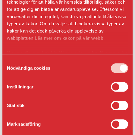
teknologier för att hålla vår hemsida tillförlitlig, säker och
Nytt golv samt ny väggbeklädnad.
för att ge dig en bättre användarupplevelse. Eftersom vi
värdesätter din integritet, kan du välja att inte tillåta vissa
Nytt porslin i badrummet.
typer av kakor. Om du väljer att blockera vissa typer av
Du får möjlighet att göra ett färgval för golv och
kakor kan det dock påverka din upplevelse av
vägg.
webbplatsen
Läs mer om kakor på vår webb.
Detta innebär bland annat renoveringarna för dig
Du kan när som helst ta tillbaka eller ändra ditt samtycke
som hyresgäst
genom att klicka på ikonen i det nedre vänsta hörnet
Samtyckesval
Du kommer att vara helt utan din dusch i cirka 4-
i webbläsaren.
Nödvändiga cookies
6veckor. Toalettstolen kommer under dessa veckor att
fungera på kvällar och nätter med hinkspolning.
Inställningar
Hyrespåverkan
Renoveringen kommer att innebära en hyreshöjning
Statistik
mellan 70 och 145 kr.
Vi kommer att använda huvudnyckel under
Marknadsföring
renoveringen.