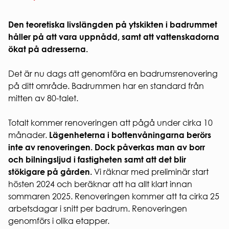
Regler och krav
Laddning
personuppg
för
av el-
ARBETA
studentbostäder.
och
Den teoretiska livslängden på ytskikten i badrummet
HOS
Ansök om
hybridbil
håller på att vara uppnådd, samt att vattenskadorna
OSS
studentbostad
Korttidsavtal
ökat på adresserna.
VÅR
parkeringsplats
KVARTERSVÄRDAR
HÅLLBAR
Det är nu dags att genomföra en badrumsrenovering
KVARTERSRÅD
Social
på ditt område. Badrummen har en standard från
SÄKERHET
hållbarhet
mitten av 80-talet.
Ekonomisk
Brandsäkerhet
hållbarhet
Elsäkerhet
Totalt kommer renoveringen att pågå under cirka 10
Ekologisk
Gårdssäkerhet
månader.
Lägenheterna i bottenvåningarna berörs
hållbarhet
inte av renoveringen. Dock påverkas man av borr
VI
och bilningsljud i fastigheten samt att det blir
BYGGER
stökigare på gården.
Vi räknar med preliminär start
Nybyggna
hösten 2024 och beräknar att ha allt klart innan
Renoverin
sommaren 2025. Renoveringen kommer att ta cirka 25
FÖR
arbetsdagar i snitt per badrum. Renoveringen
ENTREPR
genomförs i olika etapper.