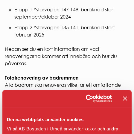
Entrepren
E-
Etapp 1 Ystarvägen 147-149, beräknad start
faktura
september/oktober 2024
för
offentlig
Etapp 2 Ystarvägen 135-141, beräknad start
sektor
februari 2025
Upphandl
PRESS
Nedan ser du en kort information om vad
Presskonta
renoveringarna kommer att innebära och hur du
Pressbilder
påverkas.
och
logotyper
Totalrenovering av badrummen
Alla badrum ska renoveras vilket är ett omfattande
arbete som bland annat innebär att:
Golvbrunnar byts ut,
Nytt tillkommande vatten dras, vilket bland annat
Denna webbplats använder cookies
innebär att det blir synliga vattenledningar i
Vi på AB Bostaden i Umeå använder kakor och andra
badrummet