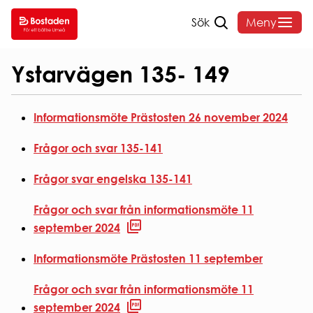
Sök
Meny
Hem
/
Vi bygger
/
Renovering
/
Ystarvägen 135- 149
SÖK
DITT
VANLIGA
OM
Ystarvägen 135- 149
LEDIGT
BOENDE
FRÅGOR
BOST
Informationsmöte Prästosten 26 november 2024
SÖK
HYRA
HEMMAFINT
OM
LEDIGT
HUSKURAGE
BOSTADE
Hyressättning
Frågor och svar 135-141
VÅRA
VANLIGA
FELANMÄLAN
Styrelse o
OMRÅDEN
FRÅGOR
HEMFÖRSÄKRING
organisati
Frågor svar engelska 135-141
ANDRAHANDSUTHYRNI
Sammanträ
INTERNET
Hyreslägenheter
BLANKETTER
Bostadens
Frågor och svar från informationsmöte 11
Studentlägenheter
& TV
koncernbi
AKTIVA
Seniorboende
september 2024
SOPOR
Års- och
ENKÄTER
HUR
OCH
hållbarhet
OCH
SÖKER
Informationsmöte Prästosten 11 september
KÄLLSORTERING
Sponsring
UNDERSÖKNINGAR
JAG
PARKERING
Broschyrer
Frågor och svar från informationsmöte 11
LÄGENHET?
Visselblås
Snöröjning
september 2024
Behandlin