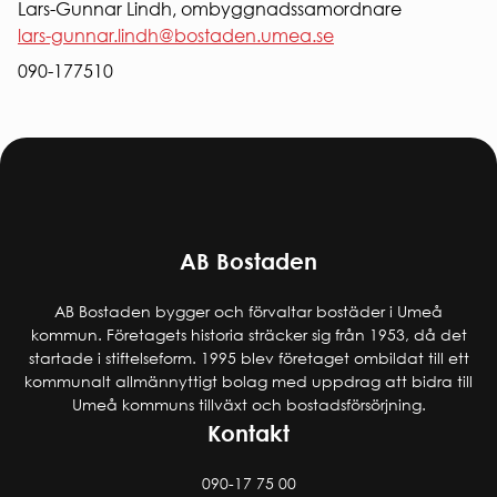
Lars-Gunnar Lindh, ombyggnadssamordnare
lars-gunnar.lindh@bostaden.umea.se
090-177510
AB Bostaden
AB Bostaden bygger och förvaltar bostäder i Umeå
kommun. Företagets historia sträcker sig från 1953, då det
startade i stiftelseform. 1995 blev företaget ombildat till ett
kommunalt allmännyttigt bolag med uppdrag att bidra till
Umeå kommuns tillväxt och bostadsförsörjning.
Kontakt
090-17 75 00