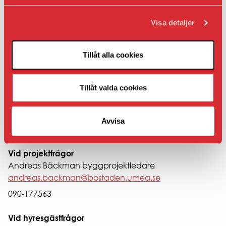
Vi ber er kontakta oss om problem med detta
föreligger
.
Visa detaljer
Informationsmöte innan renoveringen startar
Innan vi börjar renoveringen av din etapp så kommer
Tillåt alla cookies
du att få en inbjudan till ett informationsmöte, där du
får veta mer om renoveringen.
Tillåt valda cookies
Har du frågor?
Avvisa
Välkommen att höra av dig till:
Vid projektfrågor
Andreas Bäckman byggprojektledare
andreas.backman@bostaden.umea.se
090-177563
Vid hyresgästfrågor