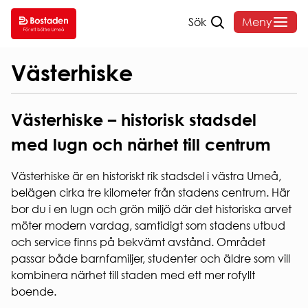
Sök
Meny
Hem
/
Bostadssökande
/
Lediga bilplatser
/
SÖK
DITT
VANLIGA
OM
Västerhiske
LEDIGT
BOENDE
FRÅGOR
BOST
Västerhiske – historisk stadsdel
SÖK
HYRA
HEMMAFINT
OM
LEDIGT
HUSKURAGE
BOSTADE
med lugn och närhet till centrum
Hyressättning
VÅRA
VANLIGA
FELANMÄLAN
Styrelse o
OMRÅDEN
FRÅGOR
HEMFÖRSÄKRING
organisati
Västerhiske är en historiskt rik stadsdel i västra Umeå,
ANDRAHANDSUTHYRNI
Sammanträ
INTERNET
belägen cirka tre kilometer från stadens centrum. Här
Hyreslägenheter
BLANKETTER
Bostadens
Studentlägenheter
& TV
bor du i en lugn och grön miljö där det historiska arvet
koncernbi
AKTIVA
Seniorboende
SOPOR
möter modern vardag, samtidigt som stadens utbud
Års- och
ENKÄTER
HUR
OCH
och service finns på bekvämt avstånd. Området
hållbarhet
OCH
SÖKER
KÄLLSORTERING
passar både barnfamiljer, studenter och äldre som vill
Sponsring
UNDERSÖKNINGAR
JAG
PARKERING
kombinera närhet till staden med ett mer rofyllt
Broschyrer
LÄGENHET?
Visselblås
boende.
Snöröjning
Behandlin