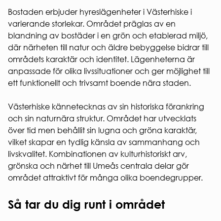
Regler och krav
Laddning
personuppg
för
Bostaden erbjuder hyreslägenheter i Västerhiske i
av el-
ARBETA
studentbostäder.
och
varierande storlekar. Området präglas av en
HOS
Ansök om
hybridbil
blandning av bostäder i en grön och etablerad miljö,
OSS
studentbostad
Korttidsavtal
där närheten till natur och äldre bebyggelse bidrar till
VÅR
parkeringsplats
områdets karaktär och identitet. Lägenheterna är
KVARTERSVÄRDAR
HÅLLBAR
anpassade för olika livssituationer och ger möjlighet till
KVARTERSRÅD
Social
ett funktionellt och trivsamt boende nära staden.
SÄKERHET
hållbarhet
Ekonomisk
Brandsäkerhet
Västerhiske kännetecknas av sin historiska förankring
hållbarhet
Elsäkerhet
och sin naturnära struktur. Området har utvecklats
Ekologisk
Gårdssäkerhet
över tid men behållit sin lugna och gröna karaktär,
hållbarhet
vilket skapar en tydlig känsla av sammanhang och
VI
livskvalitet. Kombinationen av kulturhistoriskt arv,
BYGGER
grönska och närhet till Umeås centrala delar gör
Nybyggna
området attraktivt för många olika boendegrupper.
Renoverin
FÖR
Så tar du dig runt i området
ENTREPR