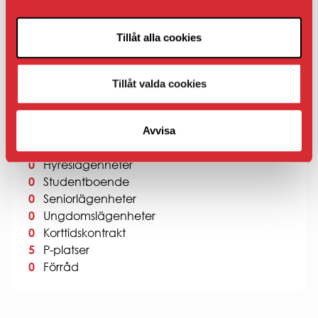
blandad bebyggelse och stark lokal identitet
Tillåt alla cookies
Här får du ett boende där stadens bekvämlighet
möter ett lugnare tempo. Västerhiske passar dig som
vill bo nära centrum men ändå i en grön och avskild
Tillåt valda cookies
miljö med historisk karaktär.
Ledigt just nu
Avvisa
0
Hyreslägenheter
0
Studentboende
0
Seniorlägenheter
0
Ungdomslägenheter
0
Korttidskontrakt
5
P-platser
0
Förråd