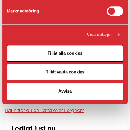
Träning & hälsa:
Löp-, promenad- och skidspår i
Marknadsföring
Stadsliden samt närhet till universitetets
träningsanläggningar
Vardag & service:
Livsmedelsbutik, restauranger,
Visa detaljer
kiosk och annan närservice inom området
Gemenskap:
Ett etablerat område med
Tillåt alla cookies
blandning av studenter, barnfamiljer och äldre
Här får du ett område som kombinerar närheten till
Tillåt valda cookies
universitetet och stadens puls med lugna
bostadskvarter, grönområden och ett rikt kulturarv.
Berghem passar lika bra för studenter som för den som
Avvisa
vill bo centralt med naturen runt knuten.
Här hittar du en karta över Berghem
Ledigt just nu