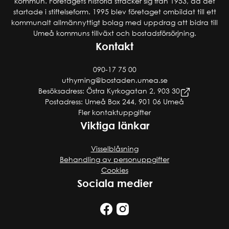
kommun. Företagets historia sträcker sig från 1953, då det
startade i stiftelseform. 1995 blev företaget ombildat till ett
kommunalt allmännyttigt bolag med uppdrag att bidra till
Umeå kommuns tillväxt och bostadsförsörjning.
Kontakt
090-17 75 00
uthyrning@bostaden.umea.se
Besöksadress: Östra Kyrkogatan 2, 903 30
Postadress: Umeå Box 244, 901 06 Umeå
Fler kontaktuppgifter
Viktiga länkar
Visselblåsning
Behandling av personuppgifter
Cookies
Sociala medier