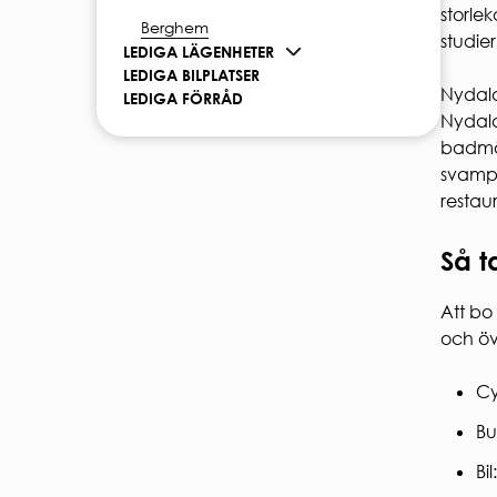
SÄKE
storle
Berghem
studier
Brand
LEDIGA LÄGENHETER
Elsäke
LEDIGA BILPLATSER
Gårds
Nydalah
LEDIGA FÖRRÅD
Nydala
badmöj
svamp 
restau
Så t
Att bo
och öv
Cy
Bu
Bi