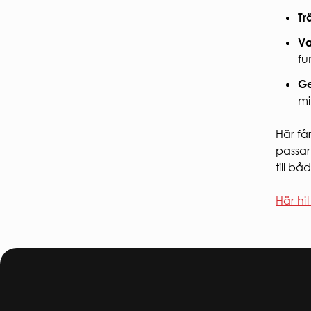
Tr
Va
fu
G
mi
Här få
passar 
till bå
Här hi