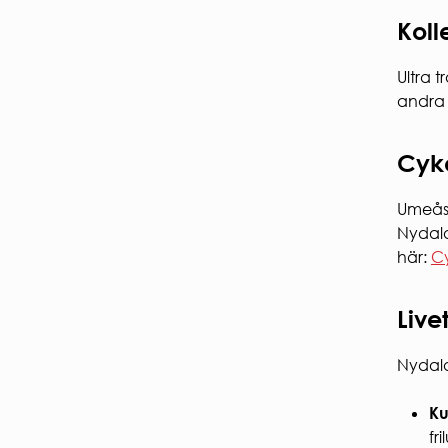
Koll
Ultra 
andra 
Cyk
Umeås 
Nydala
här:
Cy
Live
Nydala
Ku
fr