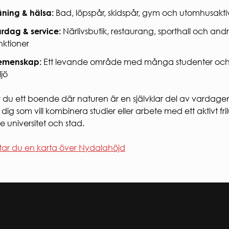
äning & hälsa:
Bad, löpspår, skidspår, gym och utomhusaktivi
rdag & service:
Närlivsbutik, restaurang, sporthall och and
nktioner
emenskap:
Ett levande område med många studenter och e
ljö
r du ett boende där naturen är en självklar del av vardag
dig som vill kombinera studier eller arbete med ett aktivt fril
de universitet och stad.
ttar du en karta över Nydalahöjd