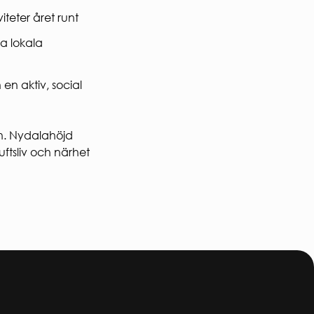
teter året runt
ra lokala
n aktiv, social
en. Nydalahöjd
uftsliv och närhet