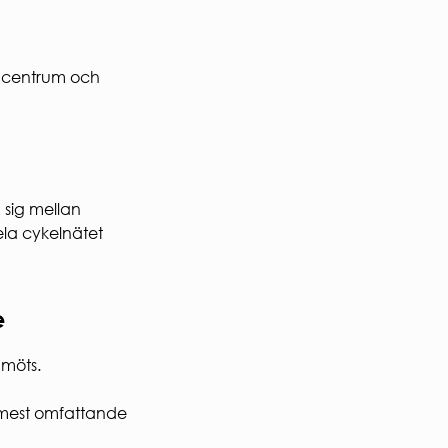
t, centrum och
 sig mellan
ela cykelnätet
e
 möts.
mest omfattande