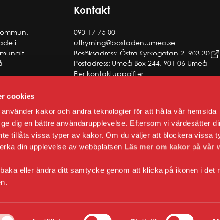
Kontakt
 kommun.
090-17 75 00
tade i
uthyrning@bostaden.umea.se
ommunalt
Besöksadress: Östra Kyrkogatan 2, 903 30
å
Postadress: Umeå Box 244, 901 06 Umeå
Fler kontaktuppgifter
r cookies
använder kakor och andra teknologier för att hålla vår hemsida
 att ge dig en bättre användarupplevelse. Eftersom vi värdesätter di
 inte tillåta vissa typer av kakor. Om du väljer att blockera vissa t
verka din upplevelse av webbplatsen
Läs mer om kakor på vår 
lbaka eller ändra ditt samtycke genom att klicka på ikonen i det 
en.