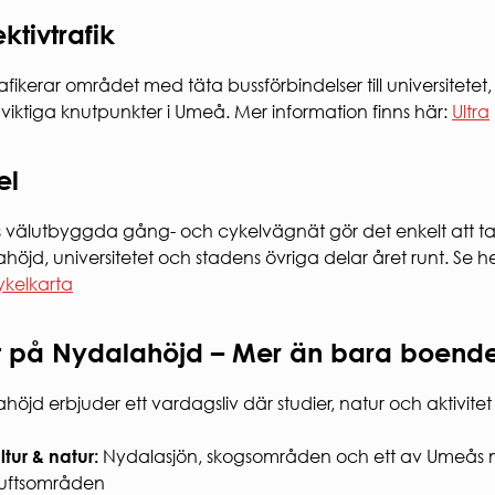
ektivtrafik
trafikerar området med täta bussförbindelser till universitete
viktiga knutpunkter i Umeå. Mer information finns här:
Ultra
el
välutbyggda gång- och cykelvägnät gör det enkelt att ta
höjd, universitetet och stadens övriga delar året runt. Se h
kelkarta
t på Nydalahöjd – Mer än bara boend
höjd erbjuder ett vardagsliv där studier, natur och aktivitet
ltur & natur:
Nydalasjön, skogsområden och ett av Umeås 
iluftsområden