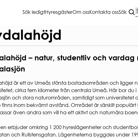
Sök ledigt
Hyresgäster
Om oss
Kontakta oss
Sök
T BOENDE
VANLIGA
dalahöjd
FRÅGOR
A
lahöjd – natur, studentliv och vardag
sättning
HEMMAFINT
ANMÄLAN
HUSKURAGE
alasjön
ÖRSÄKRING
VANLIGA FRÅGOR
NET & TV
ANDRAHANDSUTHYRNI
höjd är ett av Umeås största bostadsområden och ligger 
R OCH KÄLLSORTERING
BLANKETTER
itetet, cirka fem kilometer från centrala Umeå. Här bor du i di
ERING
AKTIVA ENKÄTER OCH
sjön och stora naturområden, samtidigt som universitetet 
UNDERSÖKNINGAR
jning
e finns inom bekvämt avstånd. Området är särskilt populärt
ing av el- och hybridbil
ssar även andra som vill ha ett aktivt och naturnära boen
dsavtal parkeringsplats
TERSVÄRDAR
en erbjuder omkring 1 200 hyreslägenheter och studentbo
TERSRÅD
gatan och Rullstensgatan. Lägenheterna byggdes under 1990-