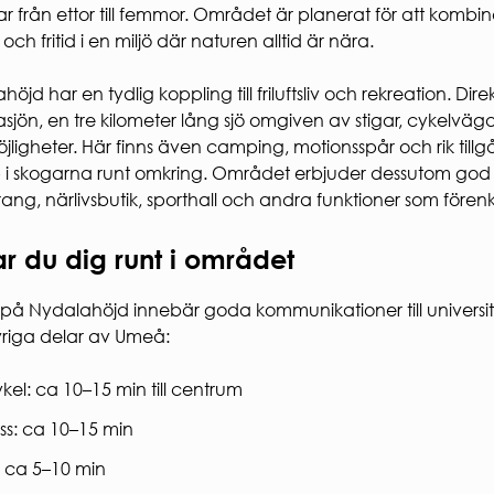
RHET
kar från ettor till femmor. Området är planerat för att komb
 och fritid i en miljö där naturen alltid är nära.
säkerhet
rhet
säkerhet
öjd har en tydlig koppling till friluftsliv och rekreation. Direkt 
sjön, en tre kilometer lång sjö omgiven av stigar, cykelvägar,
ligheter. Här finns även camping, motionsspår och rik tillgå
i skogarna runt omkring. Området erbjuder dessutom god 
rang, närlivsbutik, sporthall och andra funktioner som före
ar du dig runt i området
 på Nydalahöjd innebär goda kommunikationer till universi
riga delar av Umeå:
kel: ca 10–15 min till centrum
ss: ca 10–15 min
l: ca 5–10 min