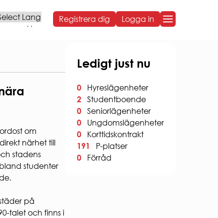
Registrera dig
Logga in
Powered by
OM BOSTADEN
Ledigt just nu
OM BOSTADEN
0
Hyreslägenheter
 nära
Styrelse och organisation
2
Studentboende
Sammanträdestider
0
Seniorlägenheter
Bostadens koncernbidrag
Års- och hållbarhetsredovisningar
0
Ungdomslägenheter
NG
nordost om
Sponsring
0
Korttidskontrakt
rekt närhet till
Broschyrer
191
P-platser
Visselblåsning
och stadens
0
Förråd
Behandling av personuppgifter
 bland studenter
ARBETA HOS OSS
de.
VÅR HÅLLBARHETSRESA
städer på
Social hållbarhet
Ekonomisk hållbarhet
talet och finns i