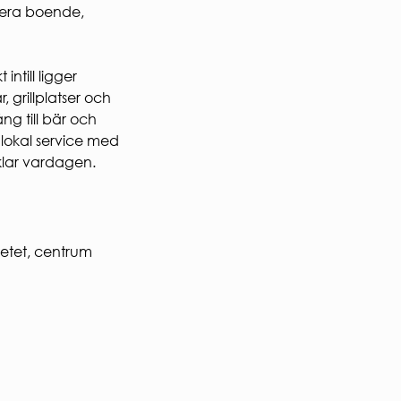
Ekologisk hållbarhet
inera boende,
VI BYGGER
Nybyggnation
intill ligger
Renovering
FÖR ENTREPRENÖRER
 grillplatser och
ng till bär och
Entreprenörshandboken
lokal service med
E-faktura för offentlig sektor
nklar vardagen.
Upphandling
PRESS
Presskontakt
Pressbilder och logotyper
tetet, centrum