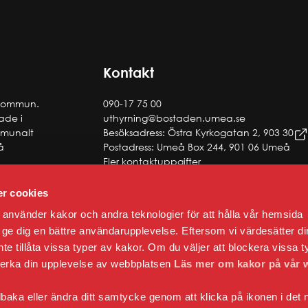
RHET
säkerhet
rhet
säkerhet
Kontakt
 kommun.
090-17 75 00
tade i
uthyrning@bostaden.umea.se
ommunalt
Besöksadress: Östra Kyrkogatan 2, 903 30
å
Postadress: Umeå Box 244, 901 06 Umeå
Fler kontaktuppgifter
r cookies
använder kakor och andra teknologier för att hålla vår hemsida
 att ge dig en bättre användarupplevelse. Eftersom vi värdesätter di
 inte tillåta vissa typer av kakor. Om du väljer att blockera vissa t
verka din upplevelse av webbplatsen
Läs mer om kakor på vår 
lbaka eller ändra ditt samtycke genom att klicka på ikonen i det 