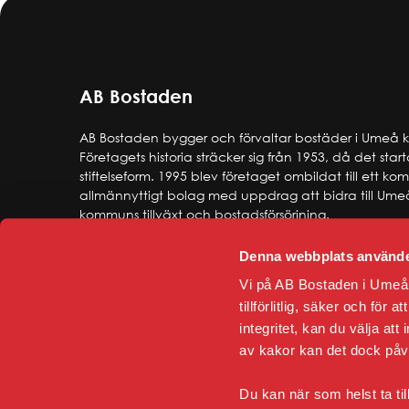
SÄKE
Brand
Elsäke
Gårds
AB Bostaden
AB Bostaden bygger och förvaltar bostäder i Umeå
Företagets historia sträcker sig från 1953, då det star
stiftelseform. 1995 blev företaget ombildat till ett k
allmännyttigt bolag med uppdrag att bidra till Ume
kommuns tillväxt och bostadsförsörjning.
Denna webbplats använde
Vi på AB Bostaden i Umeå 
tillförlitlig, säker och för
integritet, kan du välja att
av kakor kan det dock på
Du kan när som helst ta til