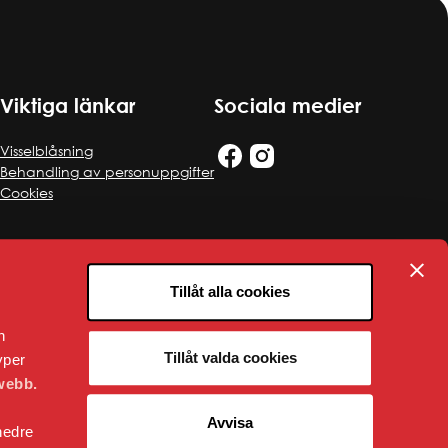
Ekologisk hållbarhet
VI BYGGER
Nybyggnation
Renovering
Viktiga länkar
Sociala medier
FÖR ENTREPRENÖRER
Entreprenörshandboken
Visselblåsning
E-faktura för offentlig sektor
Behandling av personuppgifter
Upphandling
Cookies
PRESS
Presskontakt
Pressbilder och logotyper
Tillåt alla cookies
n
Tillåt valda cookies
yper
webb.
Avvisa
nedre