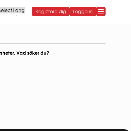
Registrera dig
Logga in
Powered by
OM BOSTADEN
OM BOSTADEN
enheter. Vad söker du?
Styrelse och organisation
Sammanträdestider
Bostadens koncernbidrag
Års- och hållbarhetsredovisningar
NG
Sponsring
Broschyrer
Visselblåsning
Behandling av personuppgifter
ARBETA HOS OSS
VÅR HÅLLBARHETSRESA
Social hållbarhet
Ekonomisk hållbarhet