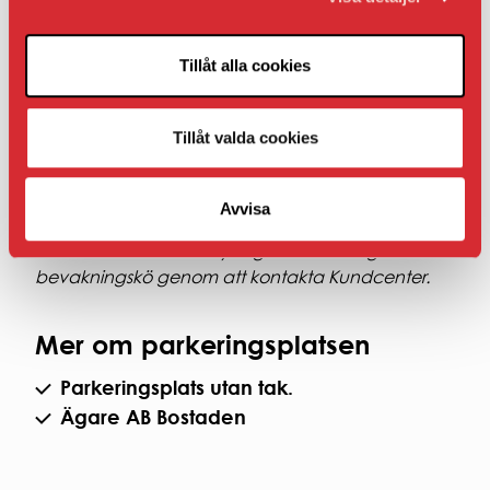
oss.
Om bilplatsen inte ligger i nära anslutning till
din bostad eller lokal.
Tillåt alla cookies
Hyran som presenteras under Fakta när det gäller
Tillåt valda cookies
AB Bostaden parkering i Umeå presenteras
inklusive moms.
Avvisa
Om det inte finns en ledig bilplats i sitt
bostadsområde kan hyresgäster ställa sig i
bevakningskö genom att kontakta Kundcenter.
Mer om parkeringsplatsen
Parkeringsplats utan tak.
Ägare AB Bostaden