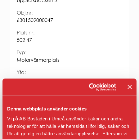
Uppförsbacken 3
Entrepren
E-
Obj.nr:
faktura
6301502000047
för
offentlig
Plats nr:
sektor
Upphandl
502 47
PRESS
Typ:
Presskonta
Motorvärmarplats
Pressbilder
och
Yta:
logotyper
Hyra kr/mån:
364
Fastighet:
Denna webbplats använder cookies
Uppfarten 1
Vi på AB Bostaden i Umeå använder kakor och andra
teknologier för att hålla vår hemsida tillförlitlig, säker och
Anmäl intresse
för att ge dig en bättre användarupplevelse. Eftersom vi