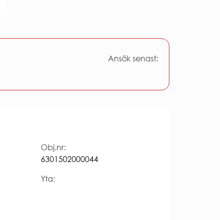
Ekologisk hållbarhet
VI BYGGER
Nybyggnation
Renovering
FÖR ENTREPRENÖRER
Ansök senast:
Entreprenörshandboken
E-faktura för offentlig sektor
Upphandling
PRESS
Presskontakt
Pressbilder och logotyper
Obj.nr:
6301502000044
Yta: