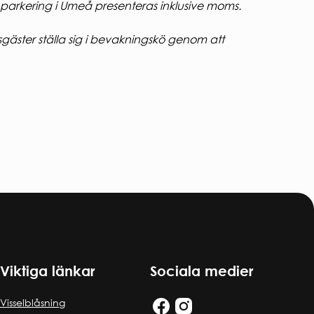
parkering i Umeå presenteras inklusive moms.
esgäster ställa sig i bevakningskö genom att
Viktiga länkar
Sociala medier
Visselblåsning