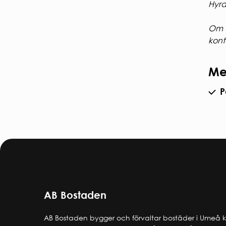
Hyra
Om d
kont
Me
P
AB Bostaden
AB Bostaden bygger och förvaltar bostäder i Umeå