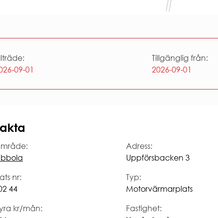
RHET
säkerhet
rhet
säkerhet
illträde:
Tillgänglig från:
026-09-01
2026-09-01
akta
mråde:
Adress:
bbola
Uppförsbacken 3
ats nr:
Typ:
02 44
Motorvärmarplats
yra kr/mån:
Fastighet: