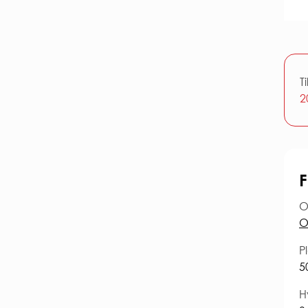
SÄKE
Brand
Elsäke
Gårds
T
2
F
O
O
Pl
5
H