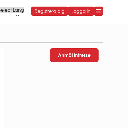
Registrera dig
Logga in
Powered by
OM BOSTADEN
OM BOSTADEN
Styrelse och organisation
Anmäl intresse
Sammanträdestider
Bostadens koncernbidrag
Års- och hållbarhetsredovisningar
NG
Sponsring
Broschyrer
Visselblåsning
Behandling av personuppgifter
ARBETA HOS OSS
VÅR HÅLLBARHETSRESA
Social hållbarhet
Ekonomisk hållbarhet