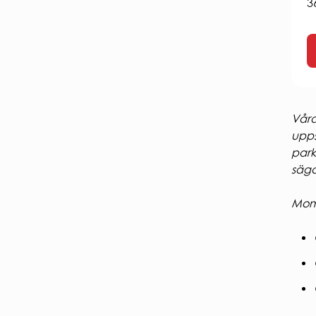
3
Våra
upps
park
säga
Moms