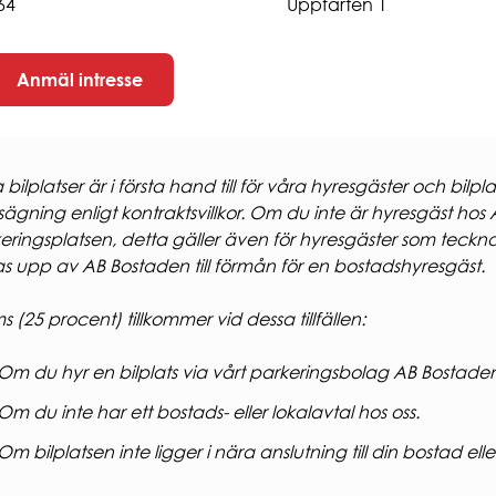
64
Uppfarten 1
Anmäl intresse
 bilplatser är i första hand till för våra hyresgäster och bi
ägning enligt kontraktsvillkor. Om du inte är hyresgäst hos 
eringsplatsen, detta gäller även för hyresgäster som tecknar 
s upp av AB Bostaden till förmån för en bostadshyresgäst.
 (25 procent) tillkommer vid dessa tillfällen:
Om du hyr en bilplats via vårt parkeringsbolag AB Bostade
Om du inte har ett bostads- eller lokalavtal hos oss.
Om bilplatsen inte ligger i nära anslutning till din bostad eller