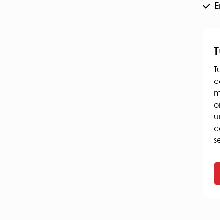
E
T
c
m
o
u
c
s