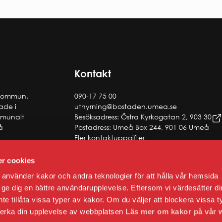
Kontakt
 kommun.
090-17 75 00
tade i
uthyrning@bostaden.umea.se
ommunalt
Besöksadress: Östra Kyrkogatan 2, 903 30
å
Postadress: Umeå Box 244, 901 06 Umeå
Fler kontaktuppgifter
r cookies
använder kakor och andra teknologier för att hålla vår hemsida
 att ge dig en bättre användarupplevelse. Eftersom vi värdesätter di
 inte tillåta vissa typer av kakor. Om du väljer att blockera vissa t
verka din upplevelse av webbplatsen
Läs mer om kakor på vår 