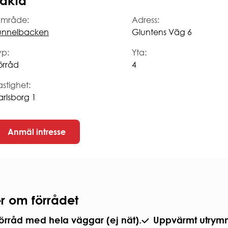
akta
RHET
säkerhet
mråde:
Adress:
rhet
unnelbacken
Gluntens Väg 6
säkerhet
yp:
Yta:
örråd
4
astighet:
arlsborg 1
Anmäl intresse
r om förrådet
örråd med hela väggar (ej nät).
Uppvärmt utrym