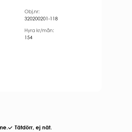
Ekologisk hållbarhet
VI BYGGER
Obj.nr:
320200201-118
Nybyggnation
Renovering
Hyra kr/mån:
FÖR ENTREPRENÖRER
154
Entreprenörshandboken
E-faktura för offentlig sektor
Upphandling
PRESS
Presskontakt
Pressbilder och logotyper
me.
Tätdörr, ej nät.