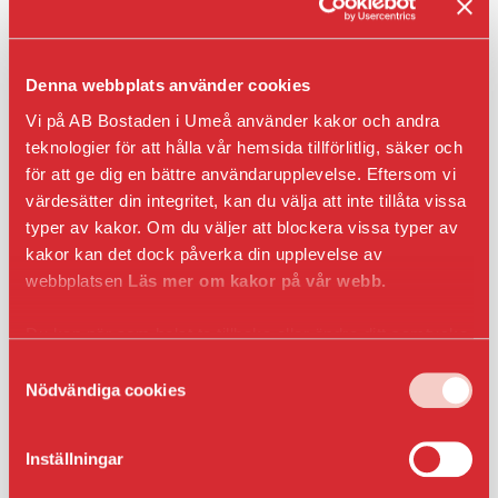
Motorvärmarplats med skärmtak
Yta:
Denna webbplats använder cookies
Hyra kr/mån:
Vi på AB Bostaden i Umeå använder kakor och andra
624
teknologier för att hålla vår hemsida tillförlitlig, säker och
Fastighet:
för att ge dig en bättre användarupplevelse. Eftersom vi
Kuratorn 3
värdesätter din integritet, kan du välja att inte tillåta vissa
typer av kakor. Om du väljer att blockera vissa typer av
kakor kan det dock påverka din upplevelse av
Anmäl intresse
webbplatsen
Läs mer om kakor på vår webb.
Du kan när som helst ta tillbaka eller ändra ditt samtycke
genom att klicka på ikonen i det nedre vänsta hörnet
Samtyckesval
Våra bilplatser är i första hand till för våra
i webbläsaren.
Nödvändiga cookies
hyresgäster och bilplatserna har löpande årsavtal
med uppsägning enligt kontraktsvillkor. Om du
Inställningar
inte är hyresgäst hos AB Bostaden så skapas
korttidsavtal för parkeringsplatsen, detta gäller