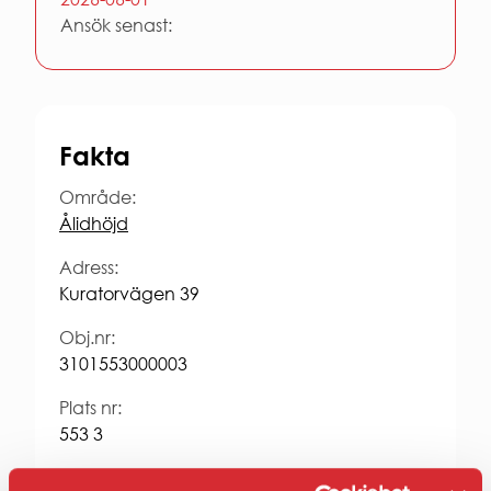
Entrepren
Ansök senast:
E-
faktura
för
offentlig
sektor
Upphandl
Fakta
PRESS
Område:
Presskonta
Ålidhöjd
Pressbilder
och
Adress:
logotyper
Kuratorvägen 39
Obj.nr:
3101553000003
Plats nr:
553 3
Typ: