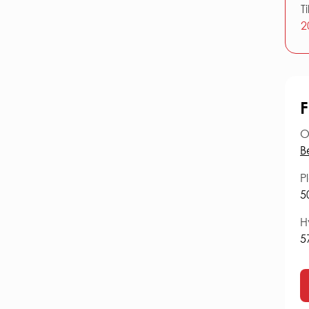
T
2
F
O
B
Pl
5
H
5