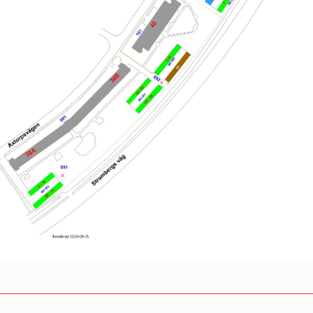
RHET
säkerhet
rhet
säkerhet