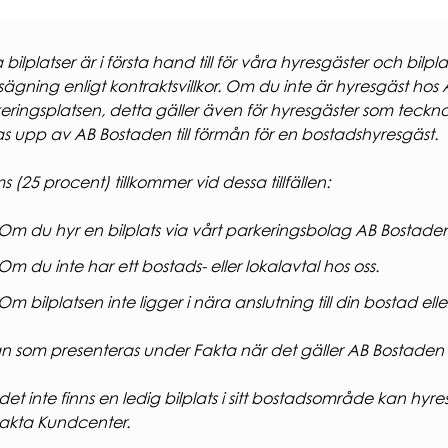
 bilplatser är i första hand till för våra hyresgäster och bi
ägning enligt kontraktsvillkor. Om du inte är hyresgäst hos 
eringsplatsen, detta gäller även för hyresgäster som tecknar 
s upp av AB Bostaden till förmån för en bostadshyresgäst.
 (25 procent) tillkommer vid dessa tillfällen:
Om du hyr en bilplats via vårt parkeringsbolag AB Bostade
Om du inte har ett bostads- eller lokalavtal hos oss.
Om bilplatsen inte ligger i nära anslutning till din bostad eller
n som presenteras under Fakta när det gäller AB Bostaden 
et inte finns en ledig bilplats i sitt bostadsområde kan hyr
akta Kundcenter.