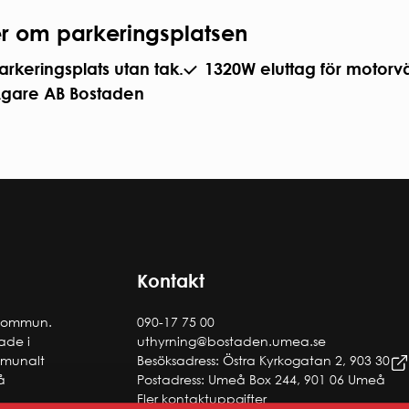
r om parkeringsplatsen
arkeringsplats utan tak.
1320W eluttag för motorv
gare AB Bostaden
Kontakt
 kommun.
090-17 75 00
tade i
uthyrning@bostaden.umea.se
ommunalt
Besöksadress: Östra Kyrkogatan 2, 903 30
å
Postadress: Umeå Box 244, 901 06 Umeå
Fler kontaktuppgifter