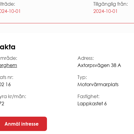
illträde:
Tillgänglig från:
024-10-01
2024-10-01
akta
mråde:
Adress:
erghem
Axtorpsvägen 38 A
ats nr:
Typ:
02 16
Motorvärmarplats
yra kr/mån:
Fastighet:
72
Lappkastet 6
Anmäl intresse