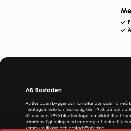
Me
P
Ä
AB Bostaden
AB Bostaden bygger och förvaltar bostäder i Umeå
Företagets historia sträcker sig från 1953, då det star
stiftelseform. 1995 blev företaget ombildat till ett k
allmännyttigt bolag med uppdrag att bidra till Ume
kommuns tillväxt och bostadsförsörjning.