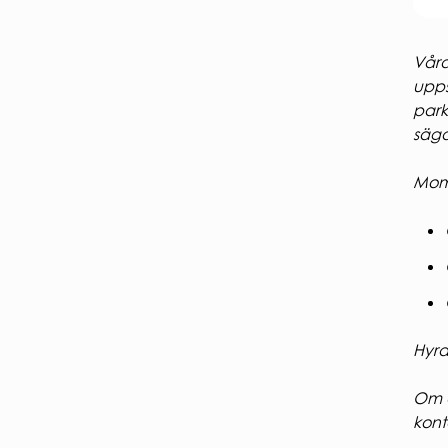
Våra
upps
park
säga
Moms
Hyra
Om d
kont