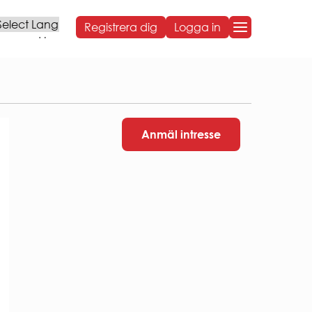
Registrera dig
Logga in
Powered by
OM BOSTADEN
OM BOSTADEN
Styrelse och organisation
Anmäl intresse
Sammanträdestider
Bostadens koncernbidrag
Års- och hållbarhetsredovisningar
NG
Sponsring
Broschyrer
Visselblåsning
Behandling av personuppgifter
ARBETA HOS OSS
VÅR HÅLLBARHETSRESA
Social hållbarhet
Ekonomisk hållbarhet