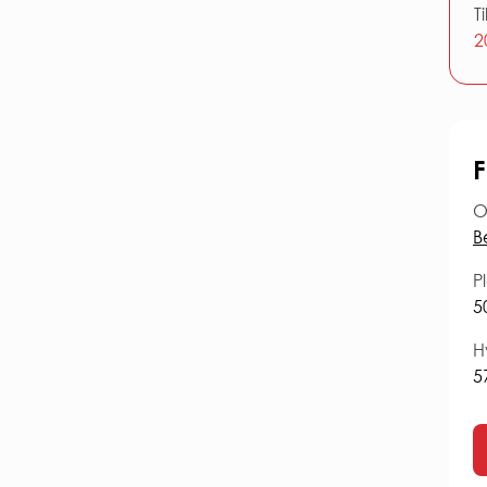
T
2
F
O
B
Pl
5
H
5