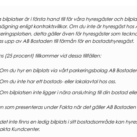
 bilplatser är i första hand till för våra hyresgäster och bi
ägning enligt kontraktsvillkor. Om du inte är hyresgäst hos 
eringsplatsen, detta gäller även för hyresgäster som tecknar 
s upp av AB Bostaden till förmån för en bostadshyresgäst.
 (25 procent) tillkommer vid dessa tillfällen:
Om du hyr en bilplats via vårt parkeringsbolag AB Bostade
Om du inte har ett bostads- eller lokalavtal hos oss.
Om bilplatsen inte ligger i nära anslutning till din bostad eller
n som presenteras under Fakta när det gäller AB Bostaden 
et inte finns en ledig bilplats i sitt bostadsområde kan hyr
akta Kundcenter.