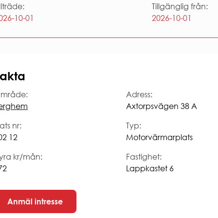
illträde:
Tillgänglig från:
026-10-01
2026-10-01
akta
mråde:
Adress:
erghem
Axtorpsvägen 38 A
ats nr:
Typ:
02 12
Motorvärmarplats
yra kr/mån:
Fastighet:
72
Lappkastet 6
Anmäl intresse