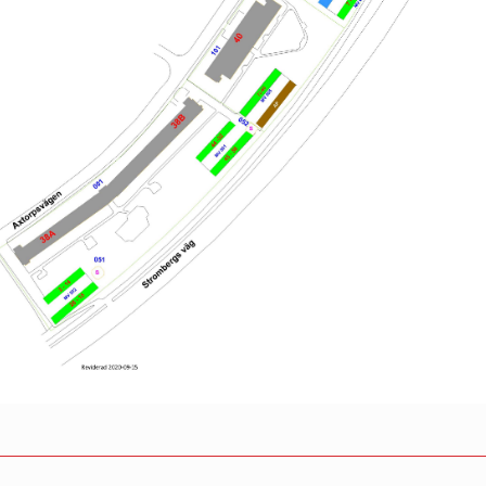
RHET
säkerhet
rhet
säkerhet