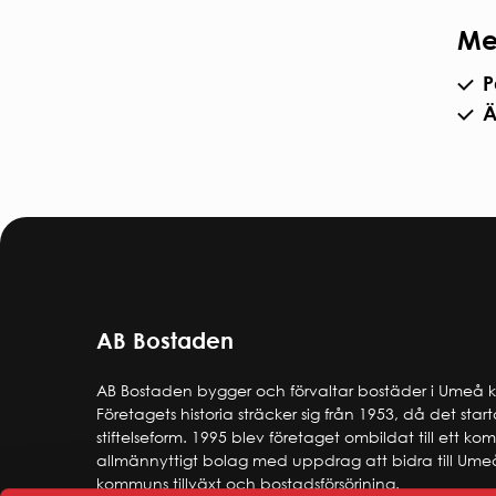
Me
P
Ä
AB Bostaden
AB Bostaden bygger och förvaltar bostäder i Umeå
Företagets historia sträcker sig från 1953, då det star
stiftelseform. 1995 blev företaget ombildat till ett k
allmännyttigt bolag med uppdrag att bidra till Ume
kommuns tillväxt och bostadsförsörjning.