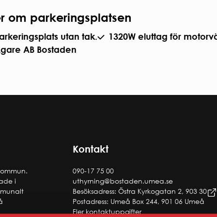
r om parkeringsplatsen
arkeringsplats utan tak.
1320W eluttag för motorv
gare AB Bostaden
Kontakt
 kommun.
090-17 75 00
tade i
uthyrning@bostaden.umea.se
ommunalt
Besöksadress: Östra Kyrkogatan 2, 903 30
å
Postadress: Umeå Box 244, 901 06 Umeå
Fler kontaktuppgifter