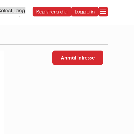
Registrera dig
Logga in
Powered by
OM BOSTADEN
OM BOSTADEN
Styrelse och organisation
Anmäl intresse
Sammanträdestider
Bostadens koncernbidrag
Års- och hållbarhetsredovisningar
NG
Sponsring
Broschyrer
Visselblåsning
Behandling av personuppgifter
ARBETA HOS OSS
VÅR HÅLLBARHETSRESA
Social hållbarhet
Ekonomisk hållbarhet