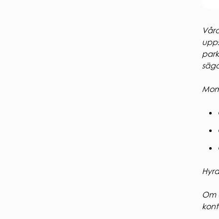
Våra
upps
park
säga
Moms
Hyra
Om d
kont