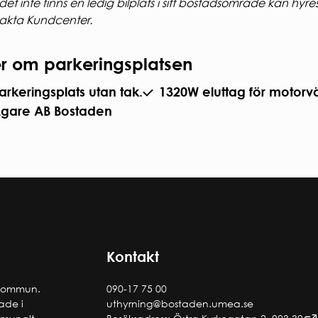
et inte finns en ledig bilplats i sitt bostadsområde kan hyr
akta Kundcenter.
r om parkeringsplatsen
arkeringsplats utan tak.
1320W eluttag för motorv
gare AB Bostaden
Kontakt
 kommun.
090-17 75 00
tade i
uthyrning@bostaden.umea.se