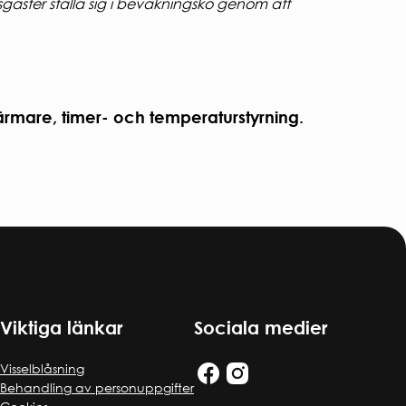
esgäster ställa sig i bevakningskö genom att
ärmare, timer- och temperaturstyrning.
Viktiga länkar
Sociala medier
Visselblåsning
Behandling av personuppgifter