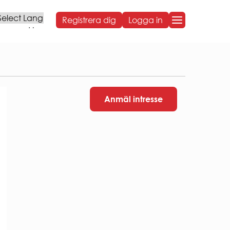
Registrera dig
Logga in
Powered by
OM BOSTADEN
OM BOSTADEN
Styrelse och organisation
Anmäl intresse
Sammanträdestider
Bostadens koncernbidrag
Års- och hållbarhetsredovisningar
NG
Sponsring
Broschyrer
Visselblåsning
Behandling av personuppgifter
ARBETA HOS OSS
VÅR HÅLLBARHETSRESA
Social hållbarhet
Ekonomisk hållbarhet