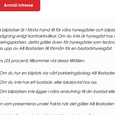
Anmäl intresse
 bilplatser är i första hand till för våra hyresgäster och bi
ägning enligt kontraktsvillkor. Om du inte är hyresgäst hos 
eringsplatsen, detta gäller även för hyresgäster som tecknar 
s upp av AB Bostaden till förmån för en bostadshyresgäst.
 (25 procent) tillkommer vid dessa tillfällen:
Om du hyr en bilplats via vårt parkeringsbolag AB Bostade
Om du inte har ett bostads- eller lokalavtal hos oss.
Om bilplatsen inte ligger i nära anslutning till din bostad eller
n som presenteras under Fakta när det gäller AB Bostaden 