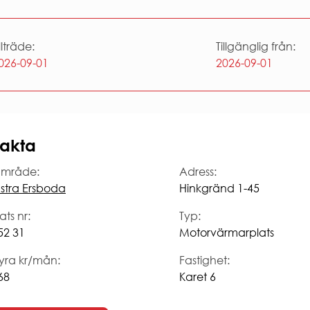
illträde:
Tillgänglig från:
026-09-01
2026-09-01
akta
mråde:
Adress:
stra Ersboda
Hinkgränd 1-45
ats nr:
Typ:
52 31
Motorvärmarplats
yra kr/mån:
Fastighet:
68
Karet 6