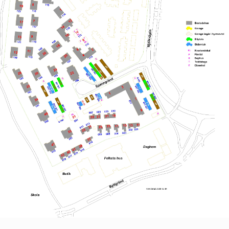
RHET
säkerhet
rhet
säkerhet