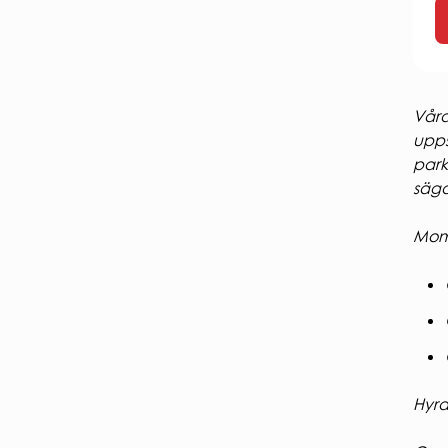
Våra
upps
park
säga
Moms
Hyra