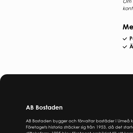
Om d
kont
Me
P
Ä
AB Bostaden
AB Bostaden bygger och förvaltar bostäder i Umeå
Företagets historia sträcker sig från 1953, då det star