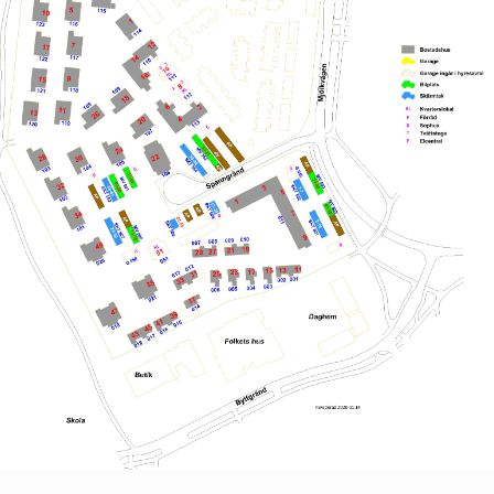
RHET
säkerhet
rhet
säkerhet