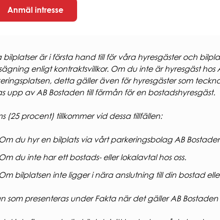
Anmäl intresse
 bilplatser är i första hand till för våra hyresgäster och bi
ägning enligt kontraktsvillkor. Om du inte är hyresgäst hos 
eringsplatsen, detta gäller även för hyresgäster som tecknar 
s upp av AB Bostaden till förmån för en bostadshyresgäst.
 (25 procent) tillkommer vid dessa tillfällen:
Om du hyr en bilplats via vårt parkeringsbolag AB Bostade
Om du inte har ett bostads- eller lokalavtal hos oss.
Om bilplatsen inte ligger i nära anslutning till din bostad eller
n som presenteras under Fakta när det gäller AB Bostaden 