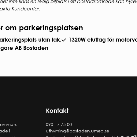
et inte finns en ledig bilplats i sitt bostadsområde kan hyr
akta Kundcenter.
r om parkeringsplatsen
arkeringsplats utan tak.
1320W eluttag för motorv
gare AB Bostaden
Kontakt
 kommun.
090-17 75 00
tade i
uthyrning@bostaden.umea.se