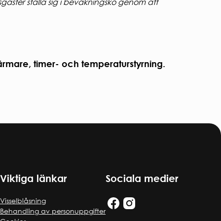
esgäster ställa sig i bevakningskö genom att
ärmare, timer- och temperaturstyrning.
Viktiga länkar
Sociala medier
Visselblåsning
Behandling av personuppgifter