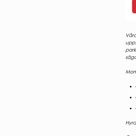
Våra
upps
park
säga
Moms
Hyra