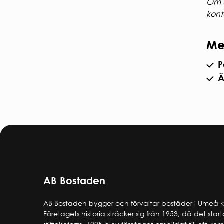
Om d
kont
Me
P
Ä
AB Bostaden
AB Bostaden bygger och förvaltar bostäder i Umeå
Företagets historia sträcker sig från 1953, då det star