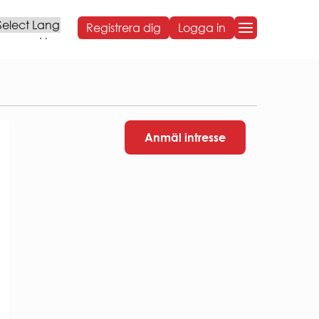
Registrera dig
Logga in
Powered by
OM BOSTADEN
OM BOSTADEN
Styrelse och organisation
Anmäl intresse
Sammanträdestider
Bostadens koncernbidrag
Års- och hållbarhetsredovisningar
NG
Sponsring
Broschyrer
Visselblåsning
Behandling av personuppgifter
ARBETA HOS OSS
VÅR HÅLLBARHETSRESA
Social hållbarhet
Ekonomisk hållbarhet