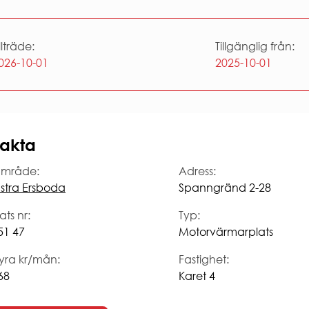
illträde:
Tillgänglig från:
026-10-01
2025-10-01
akta
mråde:
Adress:
stra Ersboda
Spanngränd 2-28
ats nr:
Typ:
51 47
Motorvärmarplats
yra kr/mån:
Fastighet:
68
Karet 4