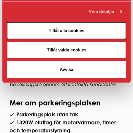
Om du inte har ett bostads- eller lokalavtal hos
oss.
Visa detaljer
Om bilplatsen inte ligger i nära anslutning till
din bostad eller lokal.
Tillåt alla cookies
Hyran som presenteras under Fakta när det gäller
AB Bostaden parkering i Umeå presenteras
Tillåt valda cookies
inklusive moms.
Avvisa
Om det inte finns en ledig bilplats i sitt
bostadsområde kan hyresgäster ställa sig i
bevakningskö genom att kontakta Kundcenter.
Mer om parkeringsplatsen
Parkeringsplats utan tak.
1320W eluttag för motorvärmare, timer-
och temperaturstyrning.