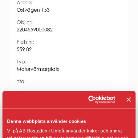
Entrepren
Adress:
E-
Ostvägen 153
faktura
för
Obj.nr:
offentlig
2204559000082
sektor
Upphandl
Plats nr:
PRESS
559 82
Presskonta
Typ:
Pressbilder
Motorvärmarplats
och
logotyper
Yta:
Hyra kr/mån:
468
Fastighet:
Osten 4
Denna webbplats använder cookies
Vi på AB Bostaden i Umeå använder kakor och andra