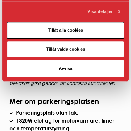
Om du inte har ett bostads- eller lokalavtal hos
oss.
Visa detaljer
Om bilplatsen inte ligger i nära anslutning till
din bostad eller lokal.
Tillåt alla cookies
Hyran som presenteras under Fakta när det gäller
AB Bostaden parkering i Umeå presenteras
Tillåt valda cookies
inklusive moms.
Avvisa
Om det inte finns en ledig bilplats i sitt
bostadsområde kan hyresgäster ställa sig i
bevakningskö genom att kontakta Kundcenter.
Mer om parkeringsplatsen
Parkeringsplats utan tak.
1320W eluttag för motorvärmare, timer-
och temperaturstyrning.