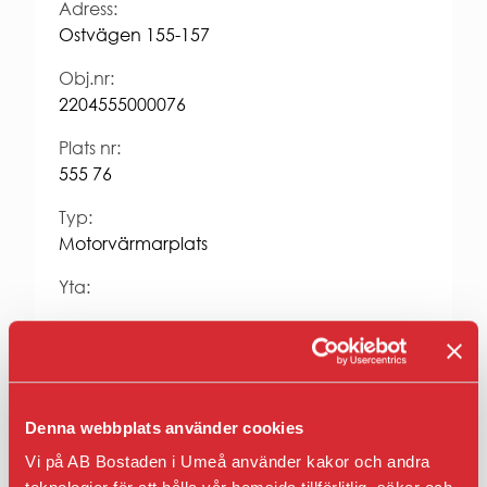
Entrepren
Adress:
E-
Ostvägen 155-157
faktura
för
Obj.nr:
offentlig
2204555000076
sektor
Upphandl
Plats nr:
PRESS
555 76
Presskonta
Typ:
Pressbilder
Motorvärmarplats
och
logotyper
Yta:
Hyra kr/mån:
468
Fastighet:
Osten 4
Denna webbplats använder cookies
Vi på AB Bostaden i Umeå använder kakor och andra