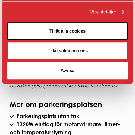
Om du inte har ett bostads- eller lokalavtal hos
oss.
Visa detaljer
Om bilplatsen inte ligger i nära anslutning till
din bostad eller lokal.
Tillåt alla cookies
Hyran som presenteras under Fakta när det gäller
AB Bostaden parkering i Umeå presenteras
Tillåt valda cookies
inklusive moms.
Avvisa
Om det inte finns en ledig bilplats i sitt
bostadsområde kan hyresgäster ställa sig i
bevakningskö genom att kontakta Kundcenter.
Mer om parkeringsplatsen
Parkeringsplats utan tak.
1320W eluttag för motorvärmare, timer-
och temperaturstyrning.