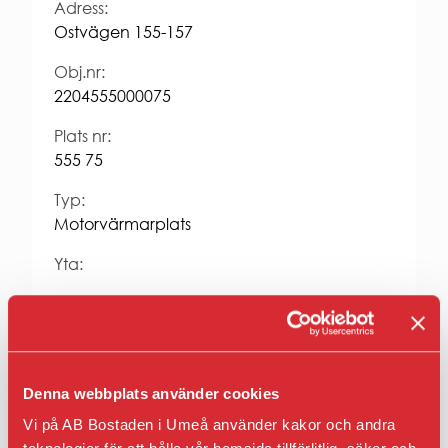
Entrepren
Adress:
E-
Ostvägen 155-157
faktura
för
Obj.nr:
offentlig
2204555000075
sektor
Upphandl
Plats nr:
PRESS
555 75
Presskonta
Typ:
Pressbilder
Motorvärmarplats
och
logotyper
Yta:
Hyra kr/mån:
468
Fastighet:
Osten 4
Denna webbplats använder cookies
Vi på AB Bostaden i Umeå använder kakor och andra