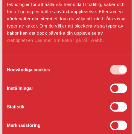
Anmäl intresse
teknologier för att hålla vår hemsida tillförlitlig, säker och
för att ge dig en bättre användarupplevelse. Eftersom vi
värdesätter din integritet, kan du välja att inte tillåta vissa
typer av kakor. Om du väljer att blockera vissa typer av
Våra bilplatser är i första hand till för våra
kakor kan det dock påverka din upplevelse av
hyresgäster och bilplatserna har löpande årsavtal
webbplatsen
Läs mer om kakor på vår webb.
med uppsägning enligt kontraktsvillkor. Om du
inte är hyresgäst hos AB Bostaden så skapas
Du kan när som helst ta tillbaka eller ändra ditt samtycke
korttidsavtal för parkeringsplatsen, detta gäller
genom att klicka på ikonen i det nedre vänsta hörnet
Samtyckesval
även för hyresgäster som tecknar fler än ett
i webbläsaren.
Nödvändiga cookies
parkeringsavtal. Korttidsavtal kan sägas upp av
AB Bostaden till förmån för en bostadshyresgäst.
Inställningar
Moms (25 procent) tillkommer vid dessa tillfällen:
Statistik
Om du hyr en bilplats via vårt
parkeringsbolag AB Bostaden parkering i
Umeå.
Marknadsföring