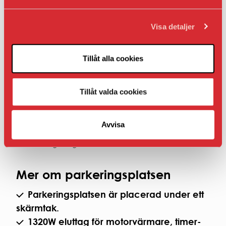
Om du inte har ett bostads- eller lokalavtal hos
oss.
Visa detaljer
Om bilplatsen inte ligger i nära anslutning till
din bostad eller lokal.
Tillåt alla cookies
Hyran som presenteras under Fakta när det gäller
AB Bostaden parkering i Umeå presenteras
Tillåt valda cookies
inklusive moms.
Om det inte finns en ledig bilplats i sitt
Avvisa
bostadsområde kan hyresgäster ställa sig i
bevakningskö genom att kontakta Kundcenter.
Mer om parkeringsplatsen
Parkeringsplatsen är placerad under ett
skärmtak.
1320W eluttag för motorvärmare, timer-