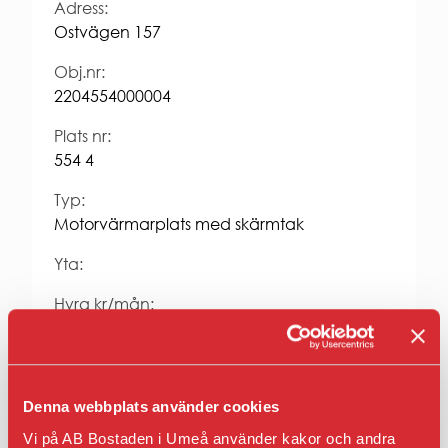
Entrepren
Adress:
E-
Ostvägen 157
faktura
för
Obj.nr:
offentlig
2204554000004
sektor
Upphandl
Plats nr:
PRESS
554 4
Presskonta
Typ:
Pressbilder
Motorvärmarplats med skärmtak
och
logotyper
Yta:
Hyra kr/mån:
624
Fastighet:
Osten 4
Denna webbplats använder cookies
Vi på AB Bostaden i Umeå använder kakor och andra