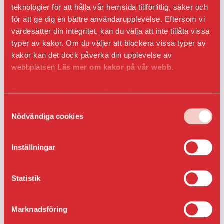
Anmäl intresse
teknologier för att hålla vår hemsida tillförlitlig, säker och
för att ge dig en bättre användarupplevelse. Eftersom vi
värdesätter din integritet, kan du välja att inte tillåta vissa
typer av kakor. Om du väljer att blockera vissa typer av
Våra bilplatser är i första hand till för våra
kakor kan det dock påverka din upplevelse av
hyresgäster och bilplatserna har löpande årsavtal
webbplatsen
Läs mer om kakor på vår webb.
med uppsägning enligt kontraktsvillkor. Om du
inte är hyresgäst hos AB Bostaden så skapas
Du kan när som helst ta tillbaka eller ändra ditt samtycke
korttidsavtal för parkeringsplatsen, detta gäller
genom att klicka på ikonen i det nedre vänsta hörnet
Samtyckesval
även för hyresgäster som tecknar fler än ett
i webbläsaren.
Nödvändiga cookies
parkeringsavtal. Korttidsavtal kan sägas upp av
AB Bostaden till förmån för en bostadshyresgäst.
Inställningar
Moms (25 procent) tillkommer vid dessa tillfällen:
Statistik
Om du hyr en bilplats via vårt
parkeringsbolag AB Bostaden parkering i
Umeå.
Marknadsföring