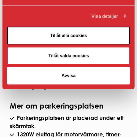
Om du inte har ett bostads- eller lokalavtal hos
oss.
Visa detaljer
Om bilplatsen inte ligger i nära anslutning till
din bostad eller lokal.
Tillåt alla cookies
Hyran som presenteras under Fakta när det gäller
AB Bostaden parkering i Umeå presenteras
Tillåt valda cookies
inklusive moms.
Om det inte finns en ledig bilplats i sitt
Avvisa
bostadsområde kan hyresgäster ställa sig i
bevakningskö genom att kontakta Kundcenter.
Mer om parkeringsplatsen
Parkeringsplatsen är placerad under ett
skärmtak.
1320W eluttag för motorvärmare, timer-