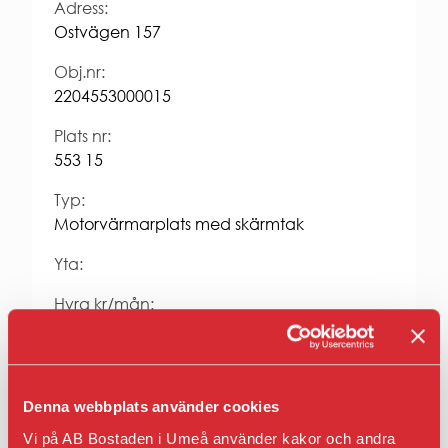
Entrepren
Adress:
E-
Ostvägen 157
faktura
för
Obj.nr:
offentlig
2204553000015
sektor
Upphandl
Plats nr:
PRESS
553 15
Presskonta
Typ:
Pressbilder
Motorvärmarplats med skärmtak
och
logotyper
Yta:
Hyra kr/mån:
624
Fastighet:
Osten 4
Denna webbplats använder cookies
Vi på AB Bostaden i Umeå använder kakor och andra