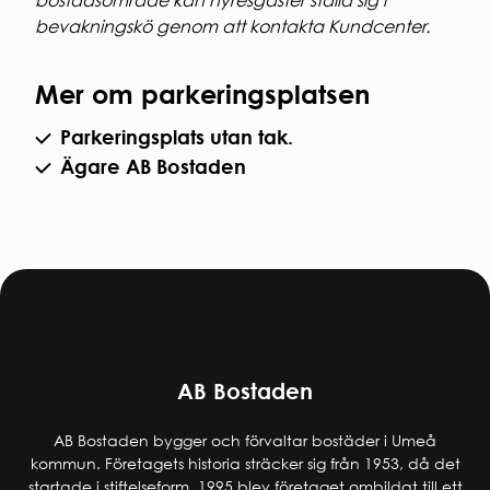
bostadsområde kan hyresgäster ställa sig i
bevakningskö genom att kontakta Kundcenter.
Mer om parkeringsplatsen
Parkeringsplats utan tak.
Ägare AB Bostaden
AB Bostaden
AB Bostaden bygger och förvaltar bostäder i Umeå
kommun. Företagets historia sträcker sig från 1953, då det
startade i stiftelseform. 1995 blev företaget ombildat till ett