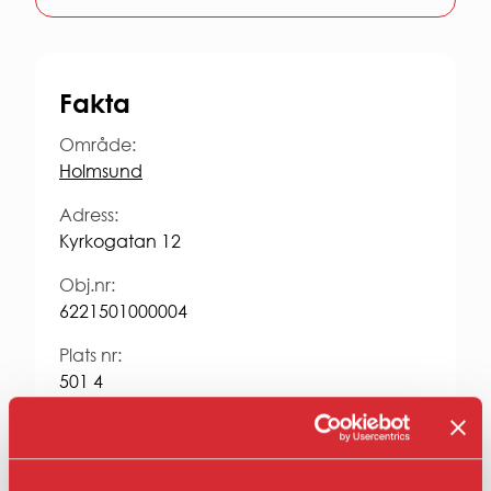
Entrepren
E-
faktura
för
offentlig
Fakta
sektor
Upphandl
Område:
PRESS
Holmsund
Presskonta
Adress:
Pressbilder
Kyrkogatan 12
och
logotyper
Obj.nr:
6221501000004
Plats nr:
501 4
Typ:
Motorvärmarplats