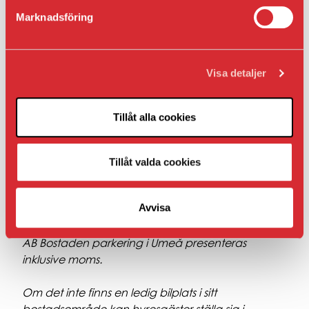
AB Bostaden till förmån för en bostadshyresgäst.
Marknadsföring
Moms (25 procent) tillkommer vid dessa tillfällen:
Visa detaljer
Om du hyr en bilplats via vårt
parkeringsbolag AB Bostaden parkering i
Umeå.
Tillåt alla cookies
Om du inte har ett bostads- eller lokalavtal hos
oss.
Tillåt valda cookies
Om bilplatsen inte ligger i nära anslutning till
din bostad eller lokal.
Avvisa
Hyran som presenteras under Fakta när det gäller
AB Bostaden parkering i Umeå presenteras
inklusive moms.
Om det inte finns en ledig bilplats i sitt