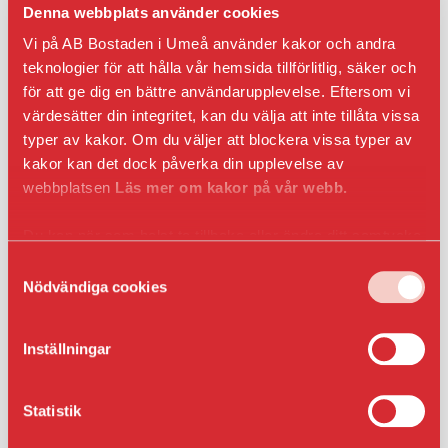
Yta:
Denna webbplats använder cookies
Hyra kr/mån:
Vi på AB Bostaden i Umeå använder kakor och andra
364
teknologier för att hålla vår hemsida tillförlitlig, säker och
för att ge dig en bättre användarupplevelse. Eftersom vi
Fastighet:
värdesätter din integritet, kan du välja att inte tillåta vissa
Västerbacken 2
typer av kakor. Om du väljer att blockera vissa typer av
kakor kan det dock påverka din upplevelse av
webbplatsen
Läs mer om kakor på vår webb.
Anmäl intresse
Du kan när som helst ta tillbaka eller ändra ditt samtycke
genom att klicka på ikonen i det nedre vänsta hörnet
Samtyckesval
i webbläsaren.
Nödvändiga cookies
Våra bilplatser är i första hand till för våra
hyresgäster och bilplatserna har löpande årsavtal
med uppsägning enligt kontraktsvillkor. Om du
Inställningar
inte är hyresgäst hos AB Bostaden så skapas
korttidsavtal för parkeringsplatsen, detta gäller
Statistik
även för hyresgäster som tecknar fler än ett
parkeringsavtal. Korttidsavtal kan sägas upp av