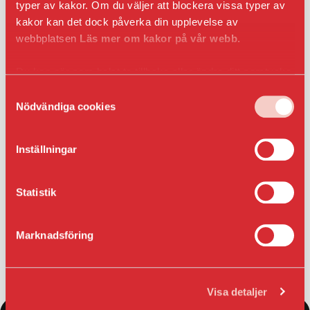
Entrepren
typer av kakor. Om du väljer att blockera vissa typer av
E-
kakor kan det dock påverka din upplevelse av
faktura
webbplatsen
Läs mer om kakor på vår webb.
för
offentlig
Du kan när som helst ta tillbaka eller ändra ditt samtycke
sektor
genom att klicka på ikonen i det nedre vänsta hörnet
Upphandl
Samtyckesval
PRESS
i webbläsaren.
Nödvändiga cookies
Presskonta
Pressbilder
Inställningar
och
logotyper
Statistik
Letar du efter affärslokal?
Marknadsföring
Lediga affärslokaler hittar du här
Visa detaljer