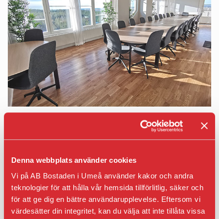
Regler och krav
Laddning
personuppg
för
av el-
ARBETA
studentbostäder.
och
HOS
Ansök om
hybridbil
OSS
studentbostad
Korttidsavtal
VÅR
parkeringsplats
KVARTERSVÄRDAR
HÅLLBAR
KVARTERSRÅD
Social
SÄKERHET
hållbarhet
Ekonomisk
Brandsäkerhet
hållbarhet
Elsäkerhet
Ekologisk
Gårdssäkerhet
Läs mer om vår konferenslokal på
hållbarhet
Ålidhem här!
VI
BYGGER
Denna webbplats använder cookies
Nybyggna
Vi på AB Bostaden i Umeå använder kakor och andra
Renoverin
teknologier för att hålla vår hemsida tillförlitlig, säker och
FÖR
för att ge dig en bättre användarupplevelse. Eftersom vi
ENTREPR
värdesätter din integritet, kan du välja att inte tillåta vissa