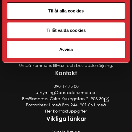
Tillåt alla cookies
AB Bostaden
Tillåt valda cookies
AB Bostaden bygger och förvaltar bostäder i Umeå
kommun. Företagets historia sträcker sig från 1953, då det
Avvisa
startade i stiftelseform. 1995 blev företaget ombildat till ett
kommunalt allmännyttigt bolag med uppdrag att bidra till
Umeå kommuns tillväxt och bostadsförsörjning.
Kontakt
090-17 75 00
uthyrning@bostaden.umea.se
Besöksadress: Östra Kyrkogatan 2, 903 30
Postadress: Umeå Box 244, 901 06 Umeå
Fler kontaktuppgifter
Viktiga länkar
Visselblåsning