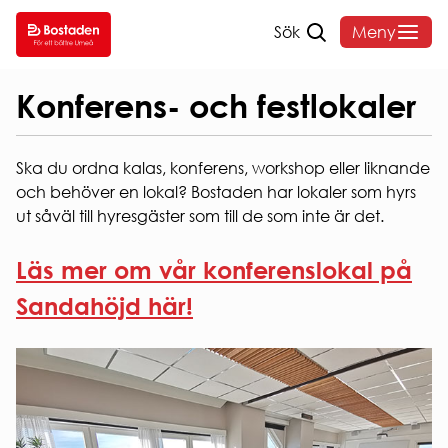
Sök
Meny
Hem
/
Lokaler
/
Konferens- och festlokaler
SÖK
DITT
VANLIGA
OM
Konferens- och festlokaler
LEDIGT
BOENDE
FRÅGOR
BOST
Ska du ordna kalas, konferens, workshop eller liknande
SÖK
HYRA
HEMMAFINT
OM
och behöver en lokal? Bostaden har lokaler som hyrs
LEDIGT
HUSKURAGE
BOSTADE
Hyressättning
ut såväl till hyresgäster som till de som inte är det.
VÅRA
VANLIGA
FELANMÄLAN
Styrelse o
OMRÅDEN
FRÅGOR
HEMFÖRSÄKRING
organisati
Läs mer om vår konferenslokal på
ANDRAHANDSUTHYRNI
Sammanträ
INTERNET
Hyreslägenheter
BLANKETTER
Bostadens
Sandahöjd här!
Studentlägenheter
& TV
koncernbi
AKTIVA
Seniorboende
SOPOR
Års- och
ENKÄTER
HUR
OCH
hållbarhet
OCH
SÖKER
KÄLLSORTERING
Sponsring
UNDERSÖKNINGAR
JAG
PARKERING
Broschyrer
LÄGENHET?
Visselblås
Snöröjning
Behandlin