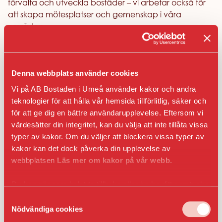
förvalta och utveckla bostäder – vi arbetar också för
att skapa mötesplatser och gemenskap i våra
områden.
Tillsammans med lokala föreningar bjuder vi under
sommarlovet in barn och ungdomar till kostnadsfria
aktiviteter. Oavsett om du vill spela fotboll, testa
Denna webbplats använder cookies
basket, prova tennis eller upptäcka orientering finns
Vi på AB Bostaden i Umeå använder kakor och andra
något för alla.
teknologier för att hålla vår hemsida tillförlitlig, säker och
för att ge dig en bättre användarupplevelse. Eftersom vi
Aktiviteterna är öppna för alla och kräver inga
värdesätter din integritet, kan du välja att inte tillåta vissa
förkunskaper. Vår förhoppning är att skapa
typer av kakor. Om du väljer att blockera vissa typer av
möjligheter till rörelse, nya vänskaper och roliga
kakor kan det dock påverka din upplevelse av
sommarupplevelser nära hemmet.
webbplatsen
Läs mer om kakor på vår webb.
Sommarens områdesdagar med Bostaden
Du kan när som helst ta tillbaka eller ändra ditt samtycke
Gillar du områdesdagarna lika mycket som vi? De är
genom att klicka på ikonen i det nedre vänsta hörnet
Samtyckesval
tillbaka i sommar!
i webbläsaren.
Nödvändiga cookies
Tillsammans med flera av våra samarbetsföreningar