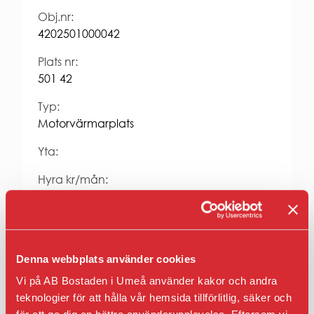
Entrepren
E-
Obj.nr:
faktura
4202501000042
för
offentlig
Plats nr:
sektor
501 42
Upphandl
PRESS
Typ:
Motorvärmarplats
Presskonta
Pressbilder
Yta:
och
logotyper
Hyra kr/mån:
468
Fastighet:
Kastanjen 2
Denna webbplats använder cookies
Vi på AB Bostaden i Umeå använder kakor och andra
Anmäl intresse
teknologier för att hålla vår hemsida tillförlitlig, säker och