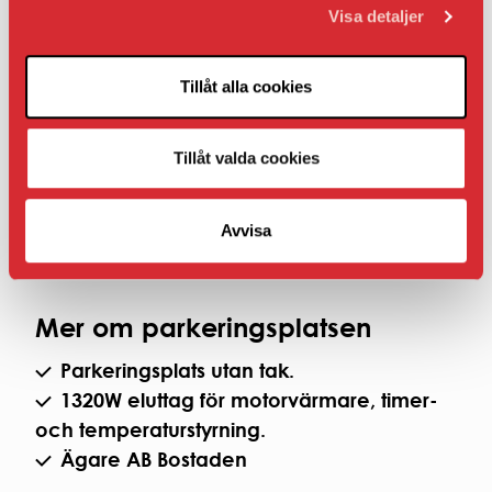
Visa detaljer
Om bilplatsen inte ligger i nära anslutning till
din bostad eller lokal.
Tillåt alla cookies
Hyran som presenteras under Fakta när det gäller
AB Bostaden parkering i Umeå presenteras
inklusive moms.
Tillåt valda cookies
Om det inte finns en ledig bilplats i sitt
Avvisa
bostadsområde kan hyresgäster ställa sig i
bevakningskö genom att kontakta Kundcenter.
Mer om parkeringsplatsen
Parkeringsplats utan tak.
1320W eluttag för motorvärmare, timer-
och temperaturstyrning.
Ägare AB Bostaden