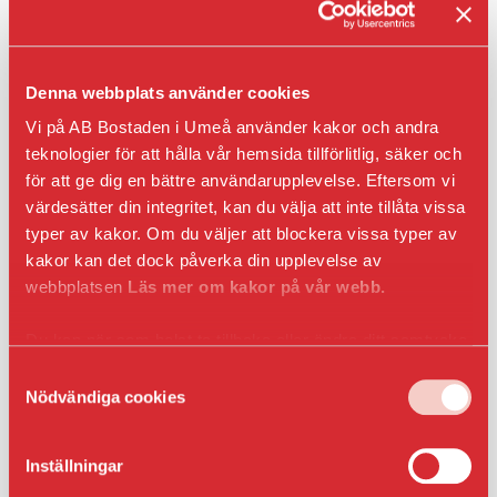
Typ:
Motorvärmarplats
Denna webbplats använder cookies
Yta:
Vi på AB Bostaden i Umeå använder kakor och andra
Hyra kr/mån:
teknologier för att hålla vår hemsida tillförlitlig, säker och
468
för att ge dig en bättre användarupplevelse. Eftersom vi
värdesätter din integritet, kan du välja att inte tillåta vissa
Fastighet:
typer av kakor. Om du väljer att blockera vissa typer av
Gärdsrået 1
kakor kan det dock påverka din upplevelse av
webbplatsen
Läs mer om kakor på vår webb.
Anmäl intresse
Du kan när som helst ta tillbaka eller ändra ditt samtycke
genom att klicka på ikonen i det nedre vänsta hörnet
Samtyckesval
i webbläsaren.
Nödvändiga cookies
Våra bilplatser är i första hand till för våra
hyresgäster och bilplatserna har löpande årsavtal
Inställningar
med uppsägning enligt kontraktsvillkor. Om du