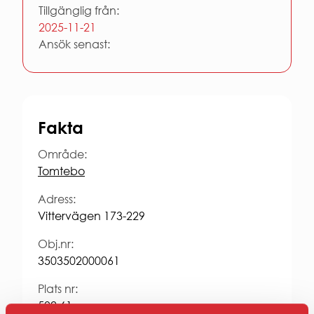
Entrepren
Tillgänglig från:
E-
2025-11-21
faktura
Ansök senast:
för
offentlig
sektor
Upphandl
PRESS
Fakta
Presskonta
Pressbilder
Område:
och
Tomtebo
logotyper
Adress:
Vittervägen 173-229
Obj.nr:
3503502000061
Plats nr:
502 61