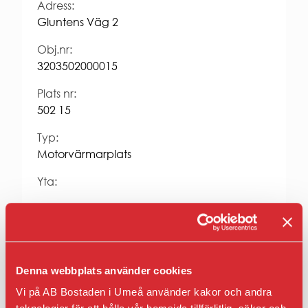
Entrepren
Adress:
E-
Gluntens Väg 2
faktura
för
Obj.nr:
offentlig
3203502000015
sektor
Upphandl
Plats nr:
PRESS
502 15
Presskonta
Typ:
Pressbilder
Motorvärmarplats
och
logotyper
Yta:
Hyra kr/mån:
468
Fastighet:
Lustgård 1
Denna webbplats använder cookies
Vi på AB Bostaden i Umeå använder kakor och andra