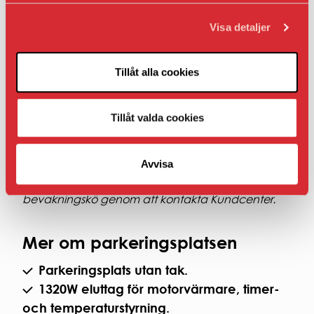
Om du inte har ett bostads- eller lokalavtal hos
oss.
Visa detaljer
Om bilplatsen inte ligger i nära anslutning till
din bostad eller lokal.
Tillåt alla cookies
Hyran som presenteras under Fakta när det gäller
AB Bostaden parkering i Umeå presenteras
Tillåt valda cookies
inklusive moms.
Avvisa
Om det inte finns en ledig bilplats i sitt
bostadsområde kan hyresgäster ställa sig i
bevakningskö genom att kontakta Kundcenter.
Mer om parkeringsplatsen
Parkeringsplats utan tak.
1320W eluttag för motorvärmare, timer-
och temperaturstyrning.