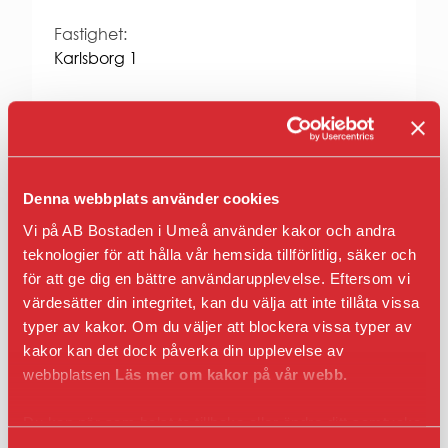
Entrepren
E-
Fastighet:
faktura
Karlsborg 1
för
offentlig
sektor
Anmäl intresse
Upphandl
PRESS
Presskonta
Denna webbplats använder cookies
Pressbilder
och
Vi på AB Bostaden i Umeå använder kakor och andra
logotyper
Mer om förrådet
teknologier för att hålla vår hemsida tillförlitlig, säker och
för att ge dig en bättre användarupplevelse. Eftersom vi
Förråd med hela väggar (ej nät).
värdesätter din integritet, kan du välja att inte tillåta vissa
Uppvärmt utrymme.
Tätdörr, ej nät.
typer av kakor. Om du väljer att blockera vissa typer av
kakor kan det dock påverka din upplevelse av
Endast för boende i samma område.
webbplatsen
Läs mer om kakor på vår webb.
Hiss
Du kan när som helst ta tillbaka eller ändra ditt samtycke
genom att klicka på ikonen i det nedre vänsta hörnet