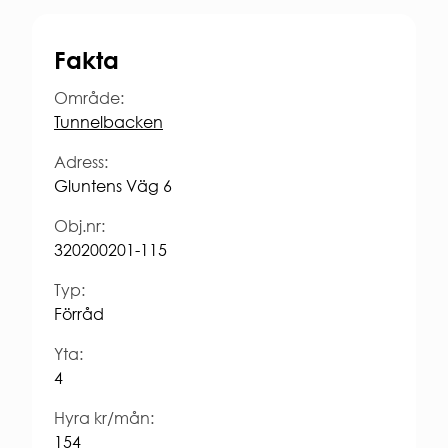
Regler och krav
Laddning
personuppg
för
av el-
ARBETA
studentbostäder.
och
Fakta
HOS
Ansök om
hybridbil
OSS
studentbostad
Korttidsavtal
Område:
VÅR
parkeringsplats
Tunnelbacken
KVARTERSVÄRDAR
HÅLLBAR
KVARTERSRÅD
Adress:
Social
SÄKERHET
Gluntens Väg 6
hållbarhet
Ekonomisk
Brandsäkerhet
Obj.nr:
hållbarhet
Elsäkerhet
320200201-115
Ekologisk
Gårdssäkerhet
hållbarhet
Typ:
VI
Förråd
BYGGER
Nybyggna
Yta:
Renoverin
4
FÖR
ENTREPR
Hyra kr/mån:
154