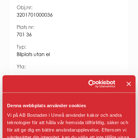
Entrepren
E-
Obj.nr:
faktura
3201701000036
för
offentlig
Plats nr:
sektor
701 36
Upphandl
PRESS
Typ:
Bilplats utan el
Presskonta
Pressbilder
Yta:
och
logotyper
Hyra kr/mån:
364
Fastighet:
Denna webbplats använder cookies
Tunnelbacken 6
Vi på AB Bostaden i Umeå använder kakor och andra
teknologier för att hålla vår hemsida tillförlitlig, säker och
Anmäl intresse
för att ge dig en bättre användarupplevelse. Eftersom vi
värdesätter din integritet, kan du välja att inte tillåta vissa