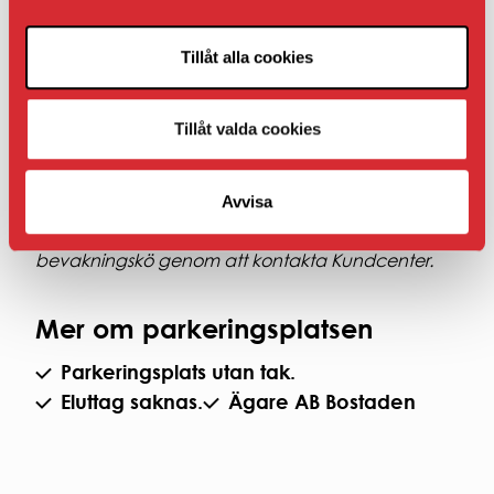
Om bilplatsen inte ligger i nära anslutning till
din bostad eller lokal.
Tillåt alla cookies
Hyran som presenteras under Fakta när det gäller
AB Bostaden parkering i Umeå presenteras
Tillåt valda cookies
inklusive moms.
Avvisa
Om det inte finns en ledig bilplats i sitt
bostadsområde kan hyresgäster ställa sig i
bevakningskö genom att kontakta Kundcenter.
Mer om parkeringsplatsen
Parkeringsplats utan tak.
Eluttag saknas.
Ägare AB Bostaden