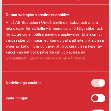
Motorvärmarplats
Yta:
Denna webbplats använder cookies
Hyra kr/mån:
Vi på AB Bostaden i Umeå använder kakor och andra
572
teknologier för att hålla vår hemsida tillförlitlig, säker och
för att ge dig en bättre användarupplevelse. Eftersom vi
Fastighet:
värdesätter din integritet, kan du välja att inte tillåta vissa
Duvan 16
typer av kakor. Om du väljer att blockera vissa typer av
kakor kan det dock påverka din upplevelse av
webbplatsen
Läs mer om kakor på vår webb.
Anmäl intresse
Du kan när som helst ta tillbaka eller ändra ditt samtycke
genom att klicka på ikonen i det nedre vänsta hörnet
Samtyckesval
i webbläsaren.
Nödvändiga cookies
Våra bilplatser är i första hand till för våra
hyresgäster och bilplatserna har löpande årsavtal
med uppsägning enligt kontraktsvillkor. Om du
Inställningar
inte är hyresgäst hos AB Bostaden så skapas
korttidsavtal för parkeringsplatsen, detta gäller