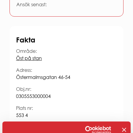
Entrepren
Ansök senast:
E-
faktura
för
offentlig
sektor
Fakta
Upphandl
PRESS
Område:
Presskonta
Öst på stan
Pressbilder
och
Adress:
logotyper
Östermalmsgatan 46-54
Obj.nr:
0305553000004
Plats nr:
553 4
Typ: