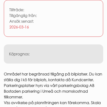
Entrepren
E-
Tillträde:
faktura
Tillgänglig från:
för
offentlig
Ansök senast:
sektor
2026-03-16
Upphandl
PRESS
Presskonta
Pressbilder
och
Köprognos:
logotyper
Området har begränsad tillgång på bilplatser. Du kan
ställa dig i kö för bilplats, kontakta då Kundcenter.
Parkeringsplatser hyrs via vårt parkeringsbolag AB
Bostaden parkering i Umeå och momskostnad
tillkommer.
Viss avvikelse på planritningen kan förekomma. Skala