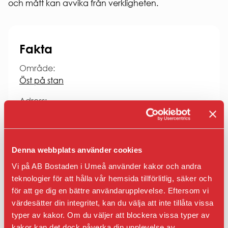
och mått kan avvika från verkligheten.
Fakta
Område:
Öst på stan
Adress:
Östra Norrlandsgatan 76
Obj.nr:
0304101020201
Denna webbplats använder cookies
Rum:
Vi på AB Bostaden i Umeå använder kakor och andra
4 Rum och kök
teknologier för att hålla vår hemsida tillförlitlig, säker och
för att ge dig en bättre användarupplevelse. Eftersom vi
Boyta:
värdesätter din integritet, kan du välja att inte tillåta vissa
81
typer av kakor. Om du väljer att blockera vissa typer av
kakor kan det dock påverka din upplevelse av